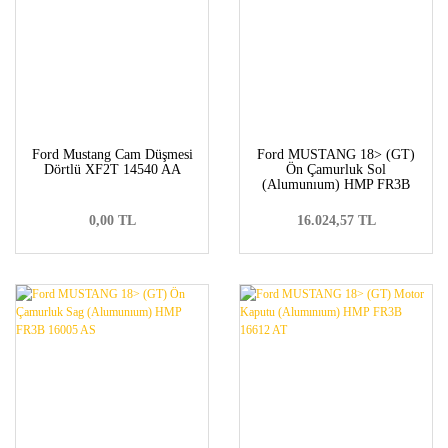
Ford Mustang Cam Düşmesi
Ford MUSTANG 18> (GT)
Dörtlü XF2T 14540 AA
Ön Çamurluk Sol
(Alumunıum) HMP FR3B
16006 AK
0,00 TL
16.024,57 TL