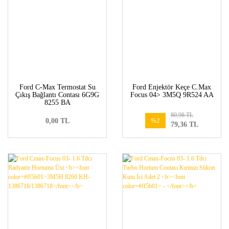
Ford C-Max Termostat Su
Ford Enjektör Keçe C.Max
Çıkış Bağlantı Contası 6G9G
Focus 04> 3M5Q 9R524 AA
8255 BA
80,98 TL
%2
0,00 TL
79,36 TL