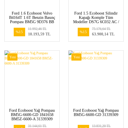
Ford 1.6 Ecoboost Volvo
Ford 1.5 Ecoboost Silindir
B4164T 1.6T Benzin Basınç
Kapağı Komple Tüm
Pompası BM5G 9D376 BB
Modeller DS7G 6C032 AC /
31359703
DS7G 6049 EF
11.992,46 TL
75.176,64 TL
%15
%15
10.193,59 TL
63.900,14 TL
Yeni
Yeni
Ford Ecoboost Yağ Pompası
Ford Ecoboost Yağ Pompası
BM5G-6600-GD 1841658
BM5G-6600-GD 31339309
BM5Z-6600-A 31339309
31.144,61 TL
13.831,20 TL