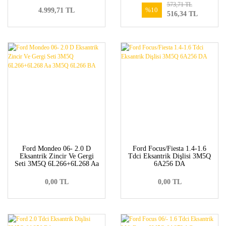
573,71 TL
AA-1231978</font></b>
%10
4.999,71 TL
516,34 TL
Ford Mondeo 06- 2.0 D
Ford Focus/Fiesta 1.4-1.6
Eksantrik Zincir Ve Gergi
Tdci Eksantrik Dişlisi 3M5Q
Seti 3M5Q 6L266+6L268 Aa
6A256 DA
3M5Q 6L266 BA
0,00 TL
0,00 TL