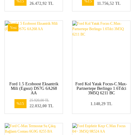
%15
%15
26.472,92 TL
11.756,52 TL
Yeni
Ford 1.5 Ecoboost Eksantrik
Ford Kol Yatak Focus-C.Max-
Mili (Egsoz) DS7G 6A268
Partnertepe Berlingo 1.6Tdci
AA
3M5Q 6211 BC
25.920,00 TL
%15
1.140,29 TL
22.032,00 TL