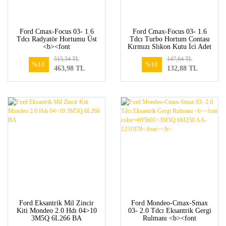
Ford Cmax-Focus 03- 1.6
Ford Cmax-Focus 03- 1.6
Tdcı Radyatör Hortumu Üst
Tdcı Turbo Hortum Contası
<b><font
Kırmızı Slıkon Kutu İci Adet
color=#ff5b01>3M5H 8260
2 <b><font color=#ff5b01> -
515,54 TL
147,64 TL
KH-1386718/1386718</font>
</font></b>
%10
%10
463,98 TL
132,88 TL
</b>
Ford Eksantrik Mil Zincir
Ford Mondeo-Cmax-Smax
Kiti Mondeo 2.0 Hdı 04>10
03- 2.0 Tdcı Eksantrik Gergi
3M5Q 6L266 BA
Rulmanı <b><font
color=#ff5b01>3M5Q 6M250