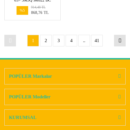
03> 3M5Q 9K022 BC
914,48 TL
%5
868,76 TL
1
2
3
4
..
41
POPÜLER Markalar
POPÜLER Modeller
KURUMSAL