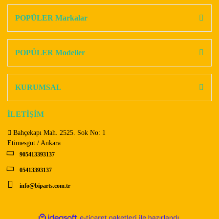
kullanarak tarafımıza iletebilirsiniz.
Görüş ve önerileriniz için teşekkür ederiz.
POPÜLER Markalar
Yorum Yaz
Ürün resmi kalitesiz, bozuk veya görüntülenemiyor.
Ürün açıklamasında eksik bilgiler bulunuyor.
POPÜLER Modeller
Ürün bilgilerinde hatalar bulunuyor.
Ürün fiyatı diğer sitelerden daha pahalı.
KURUMSAL
Bu ürüne benzer farklı alternatifler olmalı.
İLETİŞİM
Bahçekapı Mah. 2525. Sok No: 1
Etimesgut / Ankara
905413393137
Gönder
05413393137
info@biparts.com.tr
ile
ideasoft
e-