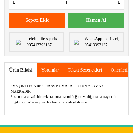
Sepete Ekle
Hemen Al
Telefon ile sipariş
WhatsApp ile sipariş
905413393137
05413393137
Ürün Bilgisi
Yorumlar
Taksit Seçenekleri
Önerileriniz
3M5Q 6211 BC/- REFERANS NUMARALI ÜRÜN YENMAK
MARKADIR
Şase numaranızı bildirerek aracınıza uyumluluğunu ve diğer tamamlayıcı tüm
bilgiler için Whatsapp ve Telefon ile bize ulaşabilirsiniz.
Bu ürünün fiyat bilgisi, resim, ürün açıklamalarında ve diğer
konularda yetersiz gördüğünüz noktaları öneri formunu
Bu ürüne ilk yorumu siz yapın!