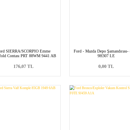
ord SIERRA/SCORPIO Emme
Ford - Mazda Depo Şamandırası-
fold Contası PRT 88WM 9441 AB
9H307 LE
176,07 TL
0,00 TL