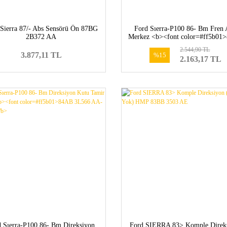
 Sierra 87/- Abs Sensörü Ön 87BG
Ford Sıerra-P100 86- Bm Fren
2B372 AA
Merkez <b><font color=#ff5b01
2140 RA-6118142</font></b
2.544,90 TL
3.877,11 TL
%15
2.163,17 TL
d Sıerra-P100 86- Bm Direksiyon
Ford SIERRA 83> Komple Direk