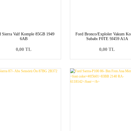
d Sierra Valf Komple 85GB 1949
Ford Bronco/Exploler Vakum Ko
6AB
Subabı F0TE 9J459 A1A
0,00 TL
0,00 TL