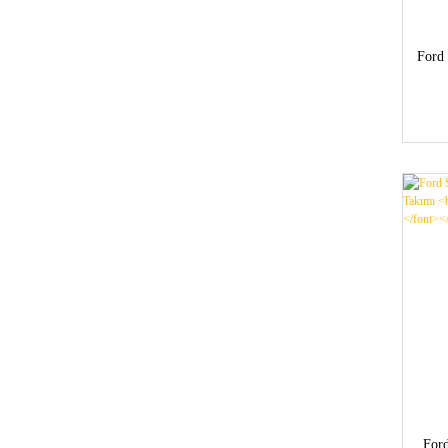
Ford
For