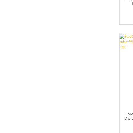
co
Ford
<b><