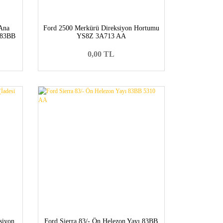
 Ana
Ford 2500 Merkürü Direksiyon Hortumu
>83BB
YS8Z 3A713 AA
>
0,00 TL
siyon
Ford Sierra 83/- Ön Helezon Yayı 83BB