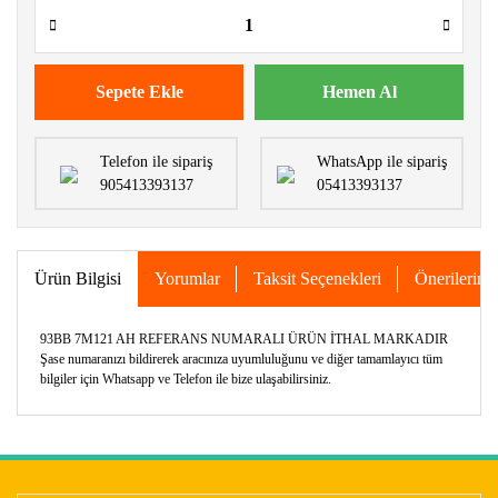
Sepete Ekle
Hemen Al
Telefon ile sipariş
WhatsApp ile sipariş
905413393137
05413393137
Ürün Bilgisi
Yorumlar
Taksit Seçenekleri
Önerileriniz
93BB 7M121 AH
REFERANS NUMARALI ÜRÜN İTHAL MARKADIR
Şase numaranızı bildirerek aracınıza uyumluluğunu ve diğer tamamlayıcı tüm
bilgiler için Whatsapp ve Telefon ile bize ulaşabilirsiniz.
Bu ürünün fiyat bilgisi, resim, ürün açıklamalarında ve diğer
konularda yetersiz gördüğünüz noktaları öneri formunu
Bu ürüne ilk yorumu siz yapın!
kullanarak tarafımıza iletebilirsiniz.