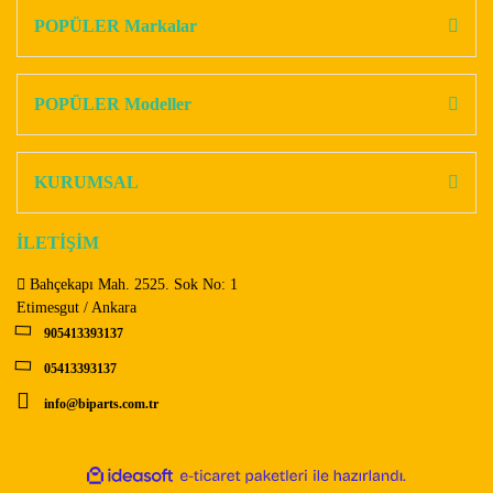
Görüş ve önerileriniz için teşekkür ederiz.
POPÜLER Markalar
Yorum Yaz
Ürün resmi kalitesiz, bozuk veya görüntülenemiyor.
Ürün açıklamasında eksik bilgiler bulunuyor.
POPÜLER Modeller
Ürün bilgilerinde hatalar bulunuyor.
Ürün fiyatı diğer sitelerden daha pahalı.
KURUMSAL
Bu ürüne benzer farklı alternatifler olmalı.
İLETİŞİM
Bahçekapı Mah. 2525. Sok No: 1
Etimesgut / Ankara
905413393137
Gönder
05413393137
info@biparts.com.tr
ile
ideasoft
e-