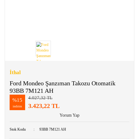
İthal
Ford Mondeo Şanzıman Takozu Otomatik
93BB 7M121 AH
4.027,32 TL
%15
3.423,22 TL
indirim
Yorum Yap
Stok Kodu
93BB 7M121 AH