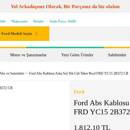
Yol Arkadaşınız Olarak, Bir Parçanız da biz olalım
kibi
Mağazamız
İletişim
Toplu Parça Teklifi
 Ford Modeli Seçin
Motor ve Şanzımanlar
Yeni Gelen Ürünler
Sahibinden
Abs ve Sensörleri
Ford Abs Kablosu Arka Sol Tek Cıft Teker Rwd FRD YC15 2B372 CB
Ford
Ford Abs Kablosu
FRD YC15 2B372
1.812,10 TL