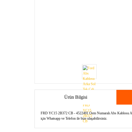
Ürün Bilgisi
FRD YC15 2B372 CB - 4522491 Oem Numaralı Abs Kablosu Arka Sol
için Whatsapp ve Telefon ile bize ulaşabilirsiniz.