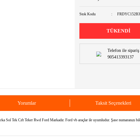
Stok Kodu
FRDYC152B3
TÜKENDİ
Telefon ile sipariş
905413393137
Yorumlar
Taksit Seçenekleri
 Tek Cıft Teker Rwd Ford Markadır. Ford vb araçlar ile uyumludur. Şase numaranızı bildir