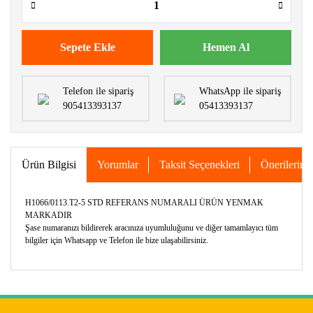
Sepete Ekle
Hemen Al
Telefon ile sipariş
WhatsApp ile sipariş
905413393137
05413393137
Ürün Bilgisi
Yorumlar
Taksit Seçenekleri
Önerileriniz
H1066/0113.T2-5 STD REFERANS NUMARALI ÜRÜN YENMAK
MARKADIR
Şase numaranızı bildirerek aracınıza uyumluluğunu ve diğer tamamlayıcı tüm
bilgiler için Whatsapp ve Telefon ile bize ulaşabilirsiniz.
Bu ürünün fiyat bilgisi, resim, ürün açıklamalarında ve diğer
konularda yetersiz gördüğünüz noktaları öneri formunu
Bu ürüne ilk yorumu siz yapın!