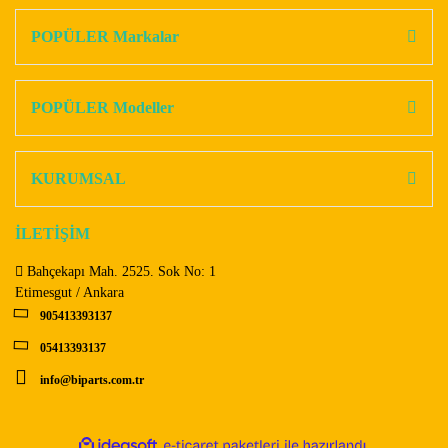
kullanarak tarafımıza iletebilirsiniz.
Görüş ve önerileriniz için teşekkür ederiz.
POPÜLER Markalar
Yorum Yaz
Ürün resmi kalitesiz, bozuk veya görüntülenemiyor.
Ürün açıklamasında eksik bilgiler bulunuyor.
POPÜLER Modeller
Ürün bilgilerinde hatalar bulunuyor.
Ürün fiyatı diğer sitelerden daha pahalı.
KURUMSAL
Bu ürüne benzer farklı alternatifler olmalı.
İLETİŞİM
Bahçekapı Mah. 2525. Sok No: 1
Etimesgut / Ankara
905413393137
Gönder
05413393137
info@biparts.com.tr
ile
ideasoft
e-