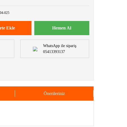
4-025
ete Ekle
Hemen Al
WhatsApp ile sipariş
05413393137
Önerileriniz