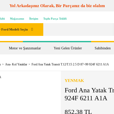
Yol Arkadaşınız Olarak, Bir Parçanız da biz olalım
kibi
Mağazamız
İletişim
Toplu Parça Teklifi
 Ford Modeli Seçin
Motor ve Şanzımanlar
Yeni Gelen Ürünler
Sahibinden
ı
Ana- Kol Yataklar
Ford Ana Yatak Transit T.12/T.15 2.5 D 87>99 924F 6211 A1A
YENMAK
Ford Ana Yatak Tr
924F 6211 A1A
852,38 TL