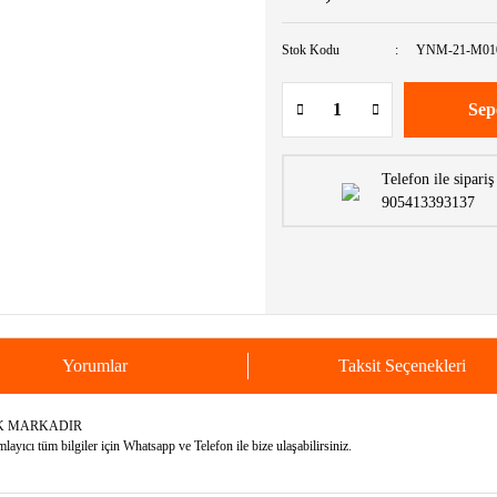
Stok Kodu
YNM-21-M010
Sep
Telefon ile sipariş
905413393137
Yorumlar
Taksit Seçenekleri
AK MARKADIR
yıcı tüm bilgiler için Whatsapp ve Telefon ile bize ulaşabilirsiniz.