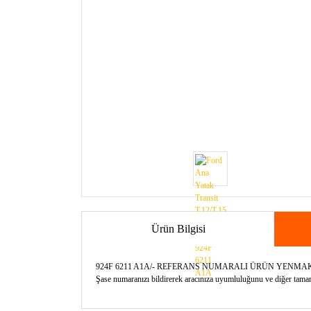
Ürün Bilgisi
924F 6211 A1A/- REFERANS NUMARALI ÜRÜN YENM
Şase numaranızı bildirerek aracınıza uyumluluğunu ve diğer tamamla