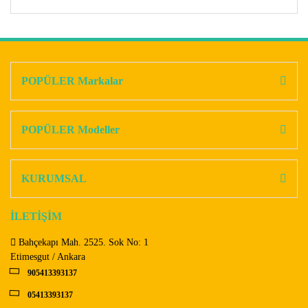
Bu ürünün fiyat bilgisi, resim, ürün açıklamalarında ve diğer
konularda yetersiz gördüğünüz noktaları öneri formunu
Bu ürüne ilk yorumu siz yapın!
kullanarak tarafımıza iletebilirsiniz.
Görüş ve önerileriniz için teşekkür ederiz.
POPÜLER Markalar
Yorum Yaz
Ürün resmi kalitesiz, bozuk veya görüntülenemiyor.
Ürün açıklamasında eksik bilgiler bulunuyor.
POPÜLER Modeller
Ürün bilgilerinde hatalar bulunuyor.
Ürün fiyatı diğer sitelerden daha pahalı.
KURUMSAL
Bu ürüne benzer farklı alternatifler olmalı.
İLETİŞİM
Bahçekapı Mah. 2525. Sok No: 1
Etimesgut / Ankara
905413393137
Gönder
05413393137