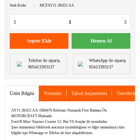
Stok Kodu
MCFAY11 2K021 AA
Sepete Ekle
Hemen Al
Telefon ile sipariş
WhatsApp ile sipariş
905413393137
05413393137
Ürün Bilgisi
Yorumlar
Taksit Seçenekleri
Önerileriniz
AY11 2K021 AA-1860476 Referans Numaralı Fren Balatası Ön
MOTORCRAFT Markadır.
Ford B-Max/ Tourneo Courıer 12- Bm Vb Araçlar ile uyumludur.
Şase numaranızı bildirerek aracınıza uyumluluğunu ve diğer tamamlayıcı tüm
bilgiler için Whatsapp ve Telefon ile bize ulaşabilirsiniz.