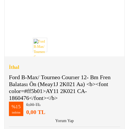
İthal
Ford B-Max/ Tourneo Courıer 12- Bm Fren
Balatası Ön (Meay1J 2K021 Aa) <b><font
color=#ff5b01>AY11 2K021 CA-
1860476</font></b>
0,00 TL
%15
0,00 TL
indirim
Yorum Yap