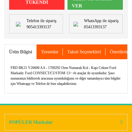
TÜKENDİ
VER
Telefon ile sipariş
WhatsApp ile sipariş
905413393137
05413393137
Ürün Bilgisi
Yorumlar
Taksit Seçenekleri
Önerileriniz
FRD BK21 V26600 AA - 1769292 Oem Numaralı Kol - Kapı Cekme Ford
Markadır. Ford CONNECT/CUSTOM 13> vb araçlar ile uyumludur. Şase
numaranızı bildirerek aracınıza uyumluluğunu ve diğer tamamlayıcı tüm bilgiler
için Whatsapp ve Telefon ile bize ulaşabilirsiniz.
Bu ürünün fiyat bilgisi, resim, ürün açıklamalarında ve diğer
konularda yetersiz gördüğünüz noktaları öneri formunu
Bu ürüne ilk yorumu siz yapın!
kullanarak tarafımıza iletebilirsiniz.
Görüş ve önerileriniz için teşekkür ederiz.
POPÜLER Markalar
Yorum Yaz