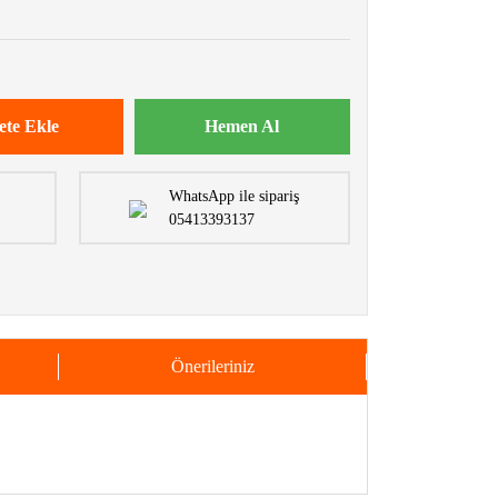
ete Ekle
Hemen Al
WhatsApp ile sipariş
05413393137
Önerileriniz