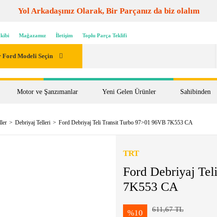
Yol Arkadaşınız Olarak, Bir Parçanız da biz olalım
kibi
Mağazamız
İletişim
Toplu Parça Teklifi
 Ford Modeli Seçin
Motor ve Şanzımanlar
Yeni Gelen Ürünler
Sahibinden
ler
Debriyaj Telleri
Ford Debriyaj Teli Transit Turbo 97>01 96VB 7K553 CA
TRT
Ford Debriyaj Tel
7K553 CA
611,67 TL
%10