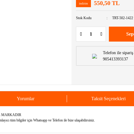
550,50 TL
indirim
Stok Kodu
TRT-502-1422
Sep
Telefon ile sipariş
905413393137
Yorumlar
Taksit Seçenekleri
EL MARKADIR
yıcı tüm bilgiler için Whatsapp ve Telefon ile bize ulaşabilirsiniz.