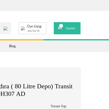
Üye Girişi
Sepetim
veya Üye Ol
Blog
ra ( 80 Litre Depo) Transit
 9H307 AD
Yorum Yap