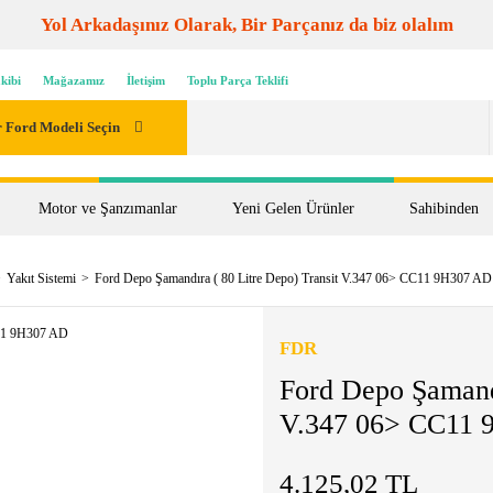
Yol Arkadaşınız Olarak, Bir Parçanız da biz olalım
kibi
Mağazamız
İletişim
Toplu Parça Teklifi
 Ford Modeli Seçin
Motor ve Şanzımanlar
Yeni Gelen Ürünler
Sahibinden
Yakıt Sistemi
Ford Depo Şamandıra ( 80 Litre Depo) Transit V.347 06> CC11 9H307 AD
FDR
Ford Depo Şamandı
V.347 06> CC11
4.125,02 TL