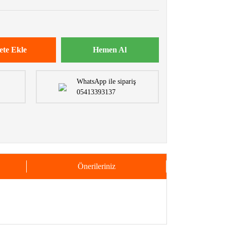
ete Ekle
Hemen Al
WhatsApp ile sipariş
05413393137
Önerileriniz