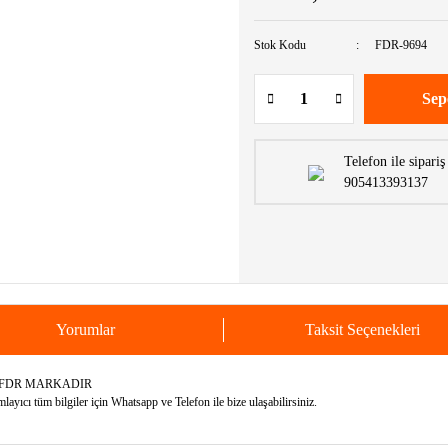
Stok Kodu
FDR-9694
Sep
Telefon ile sipariş
905413393137
Yorumlar
Taksit Seçenekleri
N FDR MARKADIR
yıcı tüm bilgiler için Whatsapp ve Telefon ile bize ulaşabilirsiniz.