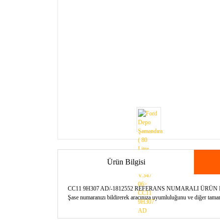
Ürün Bilgisi
CC11 9H307 AD/-1812552 REFERANS NUMARALI ÜRÜ
Şase numaranızı bildirerek aracınıza uyumluluğunu ve diğer tamamla