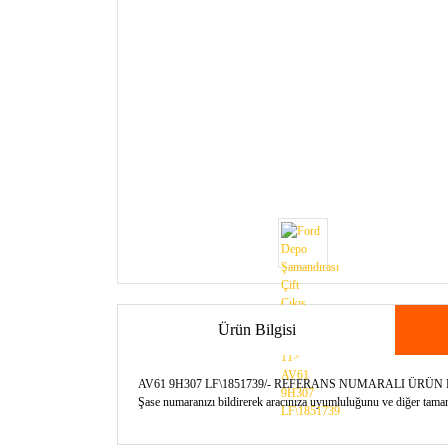
Ürün Bilgisi
AV61 9H307 LF\1851739/- REFERANS NUMARALI ÜRÜ
Şase numaranızı bildirerek aracınıza uyumluluğunu ve diğer tamamla