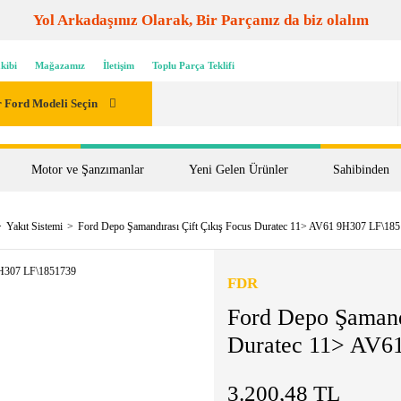
Yol Arkadaşınız Olarak, Bir Parçanız da biz olalım
kibi
Mağazamız
İletişim
Toplu Parça Teklifi
 Ford Modeli Seçin
Motor ve Şanzımanlar
Yeni Gelen Ürünler
Sahibinden
Yakıt Sistemi
Ford Depo Şamandırası Çift Çıkış Focus Duratec 11> AV61 9H307 LF\18
FDR
Ford Depo Şamandı
Duratec 11> AV6
3.200,48 TL