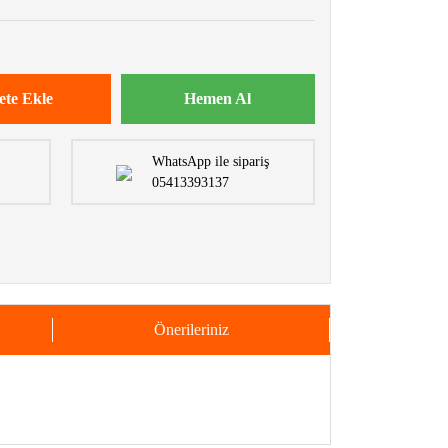
ete Ekle
Hemen Al
WhatsApp ile sipariş
05413393137
Önerileriniz