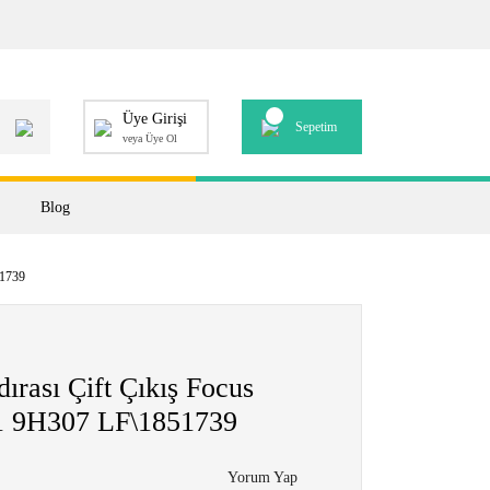
Üye Girişi
Sepetim
veya Üye Ol
Blog
51739
rası Çift Çıkış Focus
1 9H307 LF\1851739
Yorum Yap