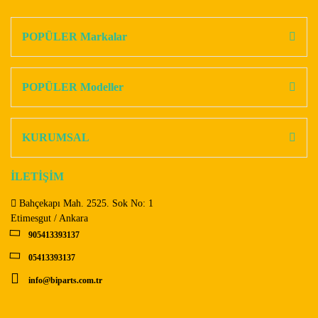
konularda yetersiz gördüğünüz noktaları öneri formunu
Bu ürüne ilk yorumu siz yapın!
kullanarak tarafımıza iletebilirsiniz.
Görüş ve önerileriniz için teşekkür ederiz.
POPÜLER Markalar
Yorum Yaz
Ürün resmi kalitesiz, bozuk veya görüntülenemiyor.
Ürün açıklamasında eksik bilgiler bulunuyor.
POPÜLER Modeller
Ürün bilgilerinde hatalar bulunuyor.
Ürün fiyatı diğer sitelerden daha pahalı.
KURUMSAL
Bu ürüne benzer farklı alternatifler olmalı.
İLETİŞİM
Bahçekapı Mah. 2525. Sok No: 1
Etimesgut / Ankara
905413393137
Gönder
05413393137
info@biparts.com.tr