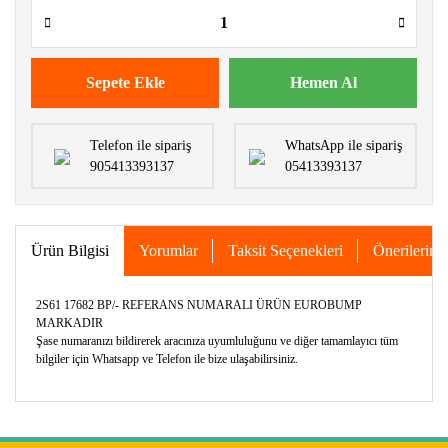
Sepete Ekle
Hemen Al
Telefon ile sipariş
WhatsApp ile sipariş
905413393137
05413393137
Ürün Bilgisi
Yorumlar
Taksit Seçenekleri
Önerileriniz
2S61 17682 BP/- REFERANS NUMARALI ÜRÜN EUROBUMP
MARKADIR
Şase numaranızı bildirerek aracınıza uyumluluğunu ve diğer tamamlayıcı tüm
bilgiler için Whatsapp ve Telefon ile bize ulaşabilirsiniz.
Bu ürünün fiyat bilgisi, resim, ürün açıklamalarında ve diğer