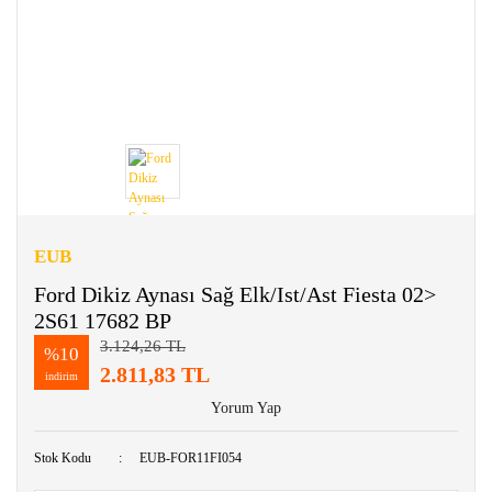
EUB
Ford Dikiz Aynası Sağ Elk/Ist/Ast Fiesta 02>
2S61 17682 BP
3.124,26 TL
%10
2.811,83 TL
indirim
Yorum Yap
Stok Kodu
EUB-FOR11FI054