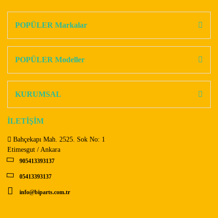
konularda yetersiz gördüğünüz noktaları öneri formunu
Bu ürüne ilk yorumu siz yapın!
kullanarak tarafımıza iletebilirsiniz.
Görüş ve önerileriniz için teşekkür ederiz.
POPÜLER Markalar
Yorum Yaz
Ürün resmi kalitesiz, bozuk veya görüntülenemiyor.
Ürün açıklamasında eksik bilgiler bulunuyor.
POPÜLER Modeller
Ürün bilgilerinde hatalar bulunuyor.
Ürün fiyatı diğer sitelerden daha pahalı.
KURUMSAL
Bu ürüne benzer farklı alternatifler olmalı.
İLETİŞİM
Bahçekapı Mah. 2525. Sok No: 1
Etimesgut / Ankara
905413393137
Gönder
05413393137
info@biparts.com.tr