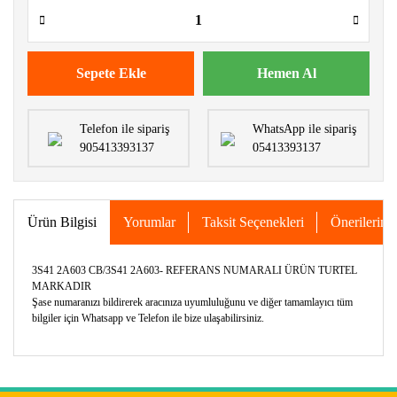
Sepete Ekle
Hemen Al
Telefon ile sipariş
WhatsApp ile sipariş
905413393137
05413393137
Ürün Bilgisi
Yorumlar
Taksit Seçenekleri
Önerileriniz
3S41 2A603 CB/3S41 2A603- REFERANS NUMARALI ÜRÜN TURTEL
MARKADIR
Şase numaranızı bildirerek aracınıza uyumluluğunu ve diğer tamamlayıcı tüm
bilgiler için Whatsapp ve Telefon ile bize ulaşabilirsiniz.
Bu ürünün fiyat bilgisi, resim, ürün açıklamalarında ve diğer