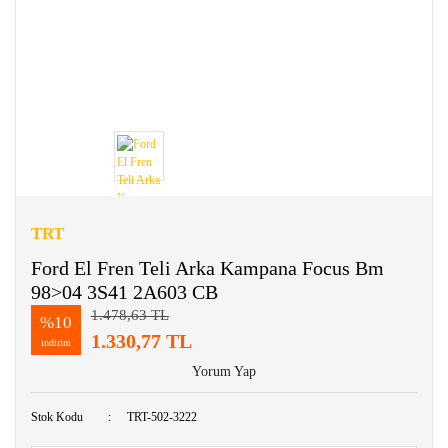
TRT
Ford El Fren Teli Arka Kampana Focus Bm
98>04 3S41 2A603 CB
1.478,63 TL
%10
1.330,77 TL
indirim
Yorum Yap
Stok Kodu
TRT-502-3222