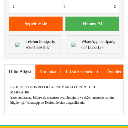
Sepete Ekle
Hemen Al
Telefon ile sipariş
WhatsApp ile sipariş
905413393137
05413393137
Ürün Bilgisi
Yorumlar
Taksit Seçenekleri
Önerileriniz
BK31 2A635 DD/- REFERANS NUMARALI ÜRÜN TURTEL
MARKADIR
Şase numaranızı bildirerek aracınıza uyumluluğunu ve diğer tamamlayıcı tüm
bilgiler için Whatsapp ve Telefon ile bize ulaşabilirsiniz.
Bu ürünün fiyat bilgisi, resim, ürün açıklamalarında ve diğer