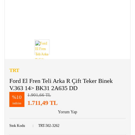
TRT
Ford El Fren Teli Arka R Çift Teker Binek
V.363 14> BK31 2A635 DD
1.901,66 TL
%10
1.711,49 TL
indirim
Yorum Yap
Stok Kodu
TRT-502-3262