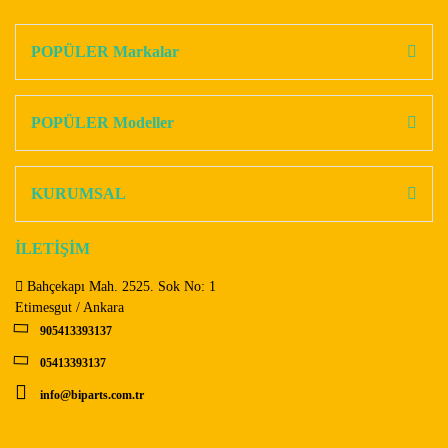
konularda yetersiz gördüğünüz noktaları öneri formunu
Bu ürüne ilk yorumu siz yapın!
kullanarak tarafımıza iletebilirsiniz.
Görüş ve önerileriniz için teşekkür ederiz.
POPÜLER Markalar
Yorum Yaz
Ürün resmi kalitesiz, bozuk veya görüntülenemiyor.
Ürün açıklamasında eksik bilgiler bulunuyor.
POPÜLER Modeller
Ürün bilgilerinde hatalar bulunuyor.
Ürün fiyatı diğer sitelerden daha pahalı.
KURUMSAL
Bu ürüne benzer farklı alternatifler olmalı.
İLETİŞİM
Bahçekapı Mah. 2525. Sok No: 1
Etimesgut / Ankara
905413393137
Gönder
05413393137
info@biparts.com.tr