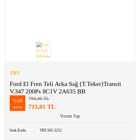
TRT
Ford El Fren Teli Arka Sağ (T.Teker)Transit
V.347 200Ps 8C1V 2A635 BB
794,46 TL
%10
715,01 TL
indirim
Yorum Yap
Stok Kodu
TRT-502-3252