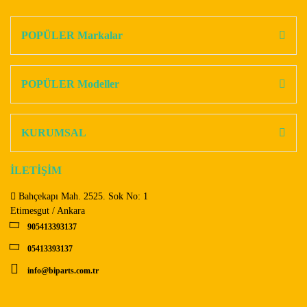
konularda yetersiz gördüğünüz noktaları öneri formunu
Bu ürüne ilk yorumu siz yapın!
kullanarak tarafımıza iletebilirsiniz.
Görüş ve önerileriniz için teşekkür ederiz.
POPÜLER Markalar
Yorum Yaz
Ürün resmi kalitesiz, bozuk veya görüntülenemiyor.
Ürün açıklamasında eksik bilgiler bulunuyor.
POPÜLER Modeller
Ürün bilgilerinde hatalar bulunuyor.
Ürün fiyatı diğer sitelerden daha pahalı.
KURUMSAL
Bu ürüne benzer farklı alternatifler olmalı.
İLETİŞİM
Bahçekapı Mah. 2525. Sok No: 1
Etimesgut / Ankara
905413393137
Gönder
05413393137
info@biparts.com.tr