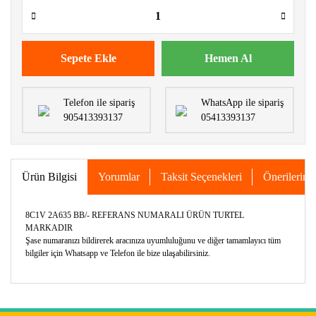
Sepete Ekle
Hemen Al
Telefon ile sipariş
WhatsApp ile sipariş
905413393137
05413393137
Ürün Bilgisi
Yorumlar
Taksit Seçenekleri
Önerileriniz
8C1V 2A635 BB/- REFERANS NUMARALI ÜRÜN TURTEL
MARKADIR
Şase numaranızı bildirerek aracınıza uyumluluğunu ve diğer tamamlayıcı tüm
bilgiler için Whatsapp ve Telefon ile bize ulaşabilirsiniz.
Bu ürünün fiyat bilgisi, resim, ürün açıklamalarında ve diğer