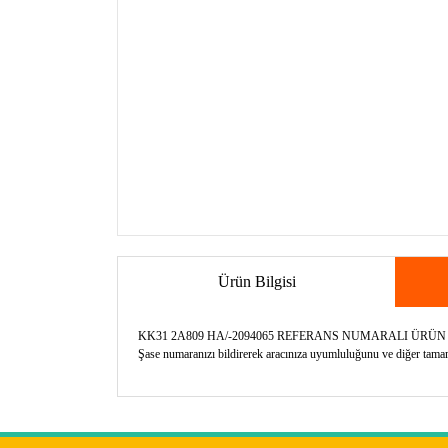
Ürün Bilgisi
KK31 2A809 HA/-2094065 REFERANS NUMARALI ÜRÜ
Şase numaranızı bildirerek aracınıza uyumluluğunu ve diğer tamamla
Bu ürünün fiyat bilgisi, resim, ürün açıklamalarında v
Görüş ve önerileriniz için teşekkür ederiz.