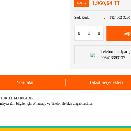
1.960,64 TL
indirim
Stok Kodu
TRT-502-3290
Sep
Telefon ile sipariş
905413393137
Yorumlar
Taksit Seçenekleri
N TURTEL MARKADIR
yıcı tüm bilgiler için Whatsapp ve Telefon ile bize ulaşabilirsiniz.
e diğer konularda yetersiz gördüğünüz noktaları öneri formunu kullanarak tarafımıza 