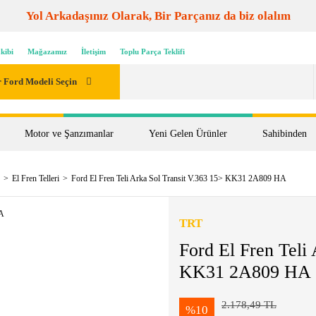
Yol Arkadaşınız Olarak, Bir Parçanız da biz olalım
kibi
Mağazamız
İletişim
Toplu Parça Teklifi
 Ford Modeli Seçin
Motor ve Şanzımanlar
Yeni Gelen Ürünler
Sahibinden
El Fren Telleri
Ford El Fren Teli Arka Sol Transit V.363 15> KK31 2A809 HA
TRT
Ford El Fren Teli
KK31 2A809 HA
2.178,49 TL
%10