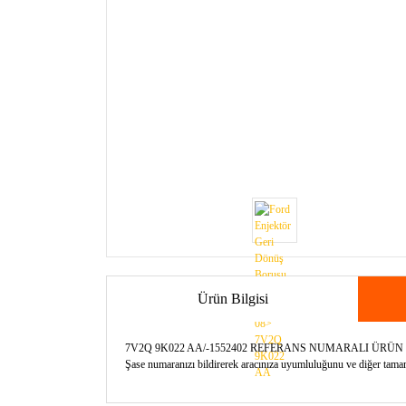
Ürün Bilgisi
7V2Q 9K022 AA/-1552402 REFERANS NUMARALI ÜRÜ
Şase numaranızı bildirerek aracınıza uyumluluğunu ve diğer tamamla