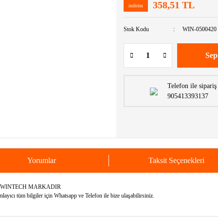
358,51 TL
indirim
Stok Kodu
WIN-0500420
Sep
Telefon ile sipariş
905413393137
Yorumlar
Taksit Seçenekleri
N WINTECH MARKADIR
yıcı tüm bilgiler için Whatsapp ve Telefon ile bize ulaşabilirsiniz.