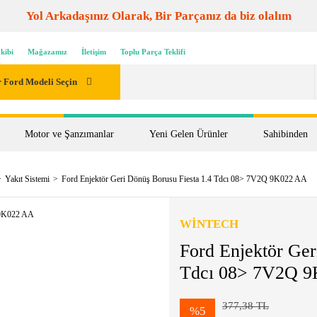
Yol Arkadaşınız Olarak, Bir Parçanız da biz olalım
kibi
Mağazamız
İletişim
Toplu Parça Teklifi
 Ford Modeli Seçin
Motor ve Şanzımanlar
Yeni Gelen Ürünler
Sahibinden
Yakıt Sistemi
Ford Enjektör Geri Dönüş Borusu Fiesta 1.4 Tdcı 08> 7V2Q 9K022 AA
WİNTECH
Ford Enjektör Ger
Tdcı 08> 7V2Q 
377,38 TL
%5