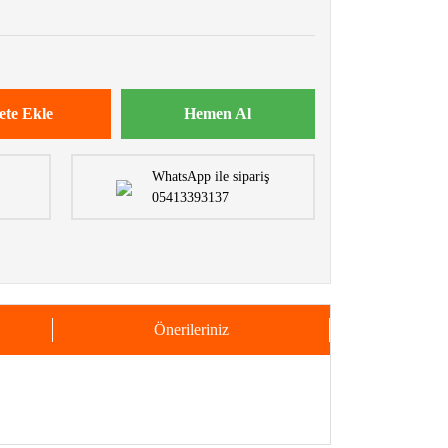
ete Ekle
Hemen Al
WhatsApp ile sipariş
05413393137
Önerileriniz