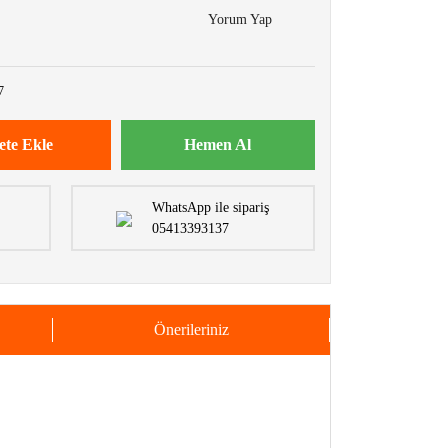
Yorum Yap
7
ete Ekle
Hemen Al
WhatsApp ile sipariş
05413393137
Önerileriniz