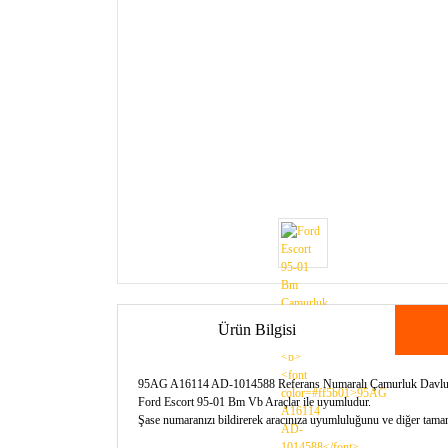
Ürün Bilgisi
95AG A16114 AD-1014588 Referans Numaralı Çamurluk Davlu
Ford Escort 95-01 Bm Vb Araçlar ile uyumludur.
Şase numaranızı bildirerek aracınıza uyumluluğunu ve diğer tamamla