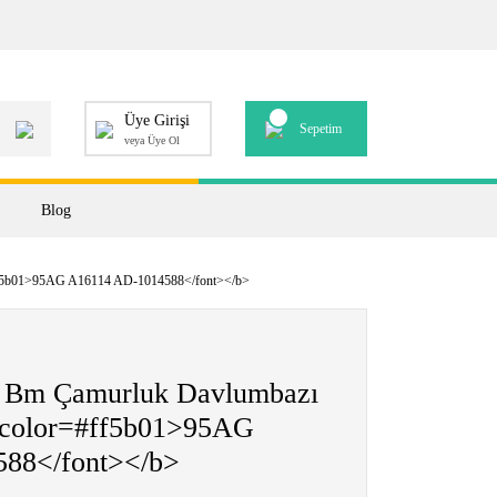
Üye Girişi
Sepetim
veya Üye Ol
Blog
#ff5b01>95AG A16114 AD-1014588</font></b>
1 Bm Çamurluk Davlumbazı
 color=#ff5b01>95AG
88</font></b>