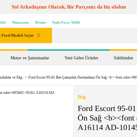
Yol Arkadaşınız Olarak, Bir Parçanız da biz olalım
kibi
Mağazamız
İletişim
Toplu Parça Teklifi
 Ford Modeli Seçin
Motor ve Şanzımanlar
Yeni Gelen Ürünler
Sahibinden
rluklar ve Ekp.
Ford Escort 95-01 Bm Çamurluk Davlumbazı Ön Sağ <b><font color=
Bsg
Ford Escort 95-0
Ön Sağ <b><font
A16114 AD-10145