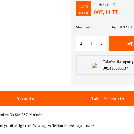
1.067,58 TL
%15
907,44 TL
indirim
Stok Kodu
bsg-30-923-00
Sep
Telefon ile sipariş
905413393137
Yorumlar
Taksit Seçenekleri
mbazı Ön Sağ BSG Markadır.
yıcı tüm bilgiler için Whatsapp ve Telefon ile bize ulaşabilirsiniz.