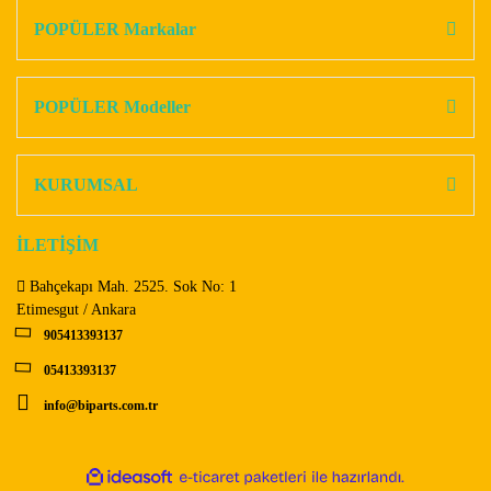
Görüş ve önerileriniz için teşekkür ederiz.
POPÜLER Markalar
Yorum Yaz
Ürün resmi kalitesiz, bozuk veya görüntülenemiyor.
Ürün açıklamasında eksik bilgiler bulunuyor.
POPÜLER Modeller
Ürün bilgilerinde hatalar bulunuyor.
Ürün fiyatı diğer sitelerden daha pahalı.
KURUMSAL
Bu ürüne benzer farklı alternatifler olmalı.
İLETİŞİM
Bahçekapı Mah. 2525. Sok No: 1
Etimesgut / Ankara
905413393137
Gönder
05413393137
info@biparts.com.tr
ile
ideasoft
e-