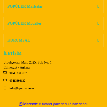
Görüş ve önerileriniz için teşekkür ederiz.
POPÜLER Markalar
Yorum Yaz
Ürün resmi kalitesiz, bozuk veya görüntülenemiyor.
Ürün açıklamasında eksik bilgiler bulunuyor.
POPÜLER Modeller
Ürün bilgilerinde hatalar bulunuyor.
Ürün fiyatı diğer sitelerden daha pahalı.
KURUMSAL
Bu ürüne benzer farklı alternatifler olmalı.
İLETİŞİM
Bahçekapı Mah. 2525. Sok No: 1
Etimesgut / Ankara
905413393137
Gönder
05413393137
info@biparts.com.tr
ile
ideasoft
e-