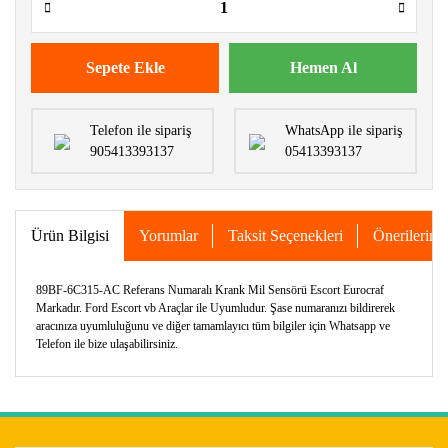
Sepete Ekle
Hemen Al
Telefon ile sipariş
WhatsApp ile sipariş
905413393137
05413393137
Ürün Bilgisi
Yorumlar
Taksit Seçenekleri
Önerileriniz
89BF-6C315-AC Referans Numaralı Krank Mil Sensörü Escort Eurocraf
Markadır. Ford Escort vb Araçlar ile Uyumludur. Şase numaranızı bildirerek
aracınıza uyumluluğunu ve diğer tamamlayıcı tüm bilgiler için Whatsapp ve
Telefon ile bize ulaşabilirsiniz.
Bu ürünün fiyat bilgisi, resim, ürün açıklamalarında ve diğer
konularda yetersiz gördüğünüz noktaları öneri formunu
Bu ürüne ilk yorumu siz yapın!
kullanarak tarafımıza iletebilirsiniz.