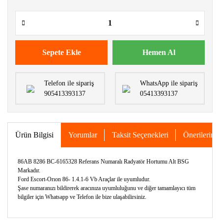
Sepete Ekle
Hemen Al
Telefon ile sipariş
WhatsApp ile sipariş
905413393137
05413393137
Ürün Bilgisi
Yorumlar
Taksit Seçenekleri
Önerileriniz
86AB 8286 BC-6165328 Referans Numaralı Radyatör Hortumu Alt BSG
Markadır.
Ford Escort-Orıon 86- 1.4.1-6 Vb Araçlar ile uyumludur.
Şase numaranızı bildirerek aracınıza uyumluluğunu ve diğer tamamlayıcı tüm
bilgiler için Whatsapp ve Telefon ile bize ulaşabilirsiniz.