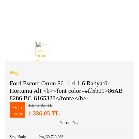
Bsg
Ford Escort-Orıon 86- 1.4.1-6 Radyatör
Hortumu Alt <b><font color=#ff5b01>86AB
8286 BC-6165328</font></b>
1.571,83 TL
%15
1.336,05 TL
indirim
Yorum Yap
Stok Kodu
bsg-30-720-033