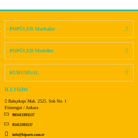
Bu ürünün fiyat bilgisi, resim, ürün açıklamalarında ve diğer
konularda yetersiz gördüğünüz noktaları öneri formunu
Bu ürüne ilk yorumu siz yapın!
kullanarak tarafımıza iletebilirsiniz.
Görüş ve önerileriniz için teşekkür ederiz.
POPÜLER Markalar
Yorum Yaz
Ürün resmi kalitesiz, bozuk veya görüntülenemiyor.
Ürün açıklamasında eksik bilgiler bulunuyor.
POPÜLER Modeller
Ürün bilgilerinde hatalar bulunuyor.
Ürün fiyatı diğer sitelerden daha pahalı.
KURUMSAL
Bu ürüne benzer farklı alternatifler olmalı.
İLETİŞİM
Bahçekapı Mah. 2525. Sok No: 1
Etimesgut / Ankara
905413393137
Gönder
05413393137
info@biparts.com.tr