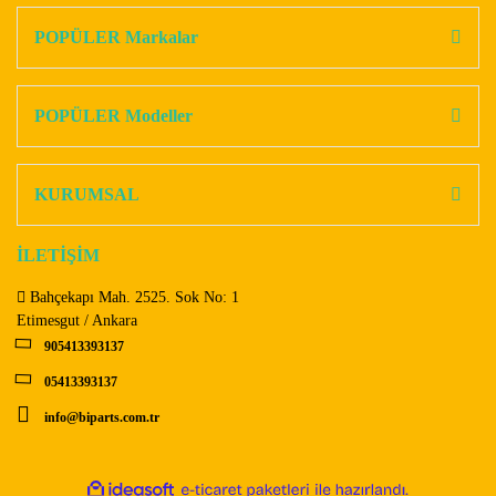
kullanarak tarafımıza iletebilirsiniz.
Görüş ve önerileriniz için teşekkür ederiz.
POPÜLER Markalar
Yorum Yaz
Ürün resmi kalitesiz, bozuk veya görüntülenemiyor.
Ürün açıklamasında eksik bilgiler bulunuyor.
POPÜLER Modeller
Ürün bilgilerinde hatalar bulunuyor.
Ürün fiyatı diğer sitelerden daha pahalı.
KURUMSAL
Bu ürüne benzer farklı alternatifler olmalı.
İLETİŞİM
Bahçekapı Mah. 2525. Sok No: 1
Etimesgut / Ankara
905413393137
Gönder
05413393137
info@biparts.com.tr
ile
ideasoft
e-