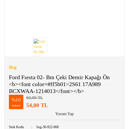
Bsg
Ford Fıesta 02- Bm Çeki Demir Kapağı Ön
<b><font color=#ff5b01>2S61 17A989
BCXWAA-1214013</font></b>
60,00 TL
%10
54,00 TL
indirim
Yorum Yap
Stok Kodu
bsg-30-922-060