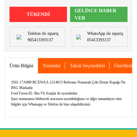
GELİNCE HABER
TÜKENDİ
VER
Telefon ile sipariş
WhatsApp ile sipariş
905413393137
05413393137
Ürün Bilgisi
Yorumlar
Taksit Seçenekleri
Önerileriniz
2S61 17A989 BCXWAA-1214013 Referans Numaralı Çeki Demir Kapağı Ön
BSG Markadır.
Ford Fıesta 02- Bm Vb Araçlar ile uyumludur.
Şase numaranızı bildirerek aracınıza uyumluluğunu ve diğer tamamlayıcı tüm
bilgiler için Whatsapp ve Telefon ile bize ulaşabilirsiniz.
Bu ürünün fiyat bilgisi, resim, ürün açıklamalarında ve diğer
konularda yetersiz gördüğünüz noktaları öneri formunu
Bu ürüne ilk yorumu siz yapın!