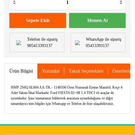
Sepete Ekle
Hemen Al
Telefon ile sipariş
WhatsApp ile sipariş
905413393137
05413393137
Ürün Bilgisi
Yorumlar
Taksit Seçenekleri
Önerileriniz
HMP 2S6Q 6L004 AA-TK - 1148106 Oem Numaralı Emme Manıfol. Keçe 4
Adet Takım İthal Markadır. Ford FIESTA 02>08 1.4 TDCI vb araçlar ile
uyumludur. Şase numaranızı bildirerek aracınıza uyumluluğunu ve diğer
tamamlayıcı tüm bilgiler için Whatsapp ve Telefon ile bize ulaşabilirsiniz.
Bu ürünün fiyat bilgisi, resim, ürün açıklamalarında ve diğer
konularda yetersiz gördüğünüz noktaları öneri formunu
Bu ürüne ilk yorumu siz yapın!
kullanarak tarafımıza iletebilirsiniz.