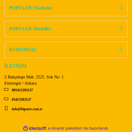
Görüş ve önerileriniz için teşekkür ederiz.
POPÜLER Markalar
Yorum Yaz
Ürün resmi kalitesiz, bozuk veya görüntülenemiyor.
Ürün açıklamasında eksik bilgiler bulunuyor.
POPÜLER Modeller
Ürün bilgilerinde hatalar bulunuyor.
Ürün fiyatı diğer sitelerden daha pahalı.
KURUMSAL
Bu ürüne benzer farklı alternatifler olmalı.
İLETİŞİM
Bahçekapı Mah. 2525. Sok No: 1
Etimesgut / Ankara
905413393137
Gönder
05413393137
info@biparts.com.tr
ile
ideasoft
e-