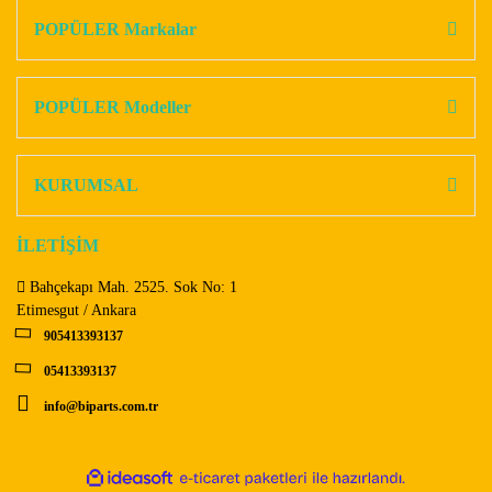
Görüş ve önerileriniz için teşekkür ederiz.
POPÜLER Markalar
Yorum Yaz
Ürün resmi kalitesiz, bozuk veya görüntülenemiyor.
Ürün açıklamasında eksik bilgiler bulunuyor.
POPÜLER Modeller
Ürün bilgilerinde hatalar bulunuyor.
Ürün fiyatı diğer sitelerden daha pahalı.
KURUMSAL
Bu ürüne benzer farklı alternatifler olmalı.
İLETİŞİM
Bahçekapı Mah. 2525. Sok No: 1
Etimesgut / Ankara
905413393137
Gönder
05413393137
info@biparts.com.tr
ile
ideasoft
e-