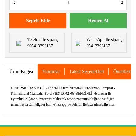
Sepete Ekle
Hemen Al
Telefon ile sipariş
WhatsApp ile sipariş
905413393137
05413393137
Ürün Bilgisi
Yorumlar
Taksit Seçenekleri
Önerileriniz
HMP 2S6C 3A696 CL - 1357617 Oem Numaralı Direksiyon Pompası -
Klimalı İthal Markadır. Ford FIESTA 02>08 BENZİNLİ vb araçlar ile
uyumludur. Şase numaranızı bildirerek aracınıza uyumluluğunu ve diğer
tamamlayıcı tüm bilgiler için Whatsapp ve Telefon ile bize ulaşabilirsiniz.
Bu ürünün fiyat bilgisi, resim, ürün açıklamalarında ve diğer
konularda yetersiz gördüğünüz noktaları öneri formunu
Bu ürüne ilk yorumu siz yapın!
kullanarak tarafımıza iletebilirsiniz.