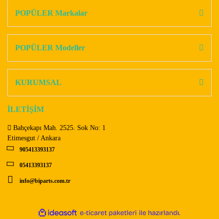
Görüş ve önerileriniz için teşekkür ederiz.
POPÜLER Markalar
Yorum Yaz
Ürün resmi kalitesiz, bozuk veya görüntülenemiyor.
Ürün açıklamasında eksik bilgiler bulunuyor.
POPÜLER Modeller
Ürün bilgilerinde hatalar bulunuyor.
Ürün fiyatı diğer sitelerden daha pahalı.
KURUMSAL
Bu ürüne benzer farklı alternatifler olmalı.
İLETİŞİM
Bahçekapı Mah. 2525. Sok No: 1
Etimesgut / Ankara
905413393137
Gönder
05413393137
info@biparts.com.tr
ile
ideasoft
e-