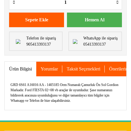
Sepete Ekle
Hemen Al
Telefon ile sipariş
WhatsApp ile sipariş
905413393137
05413393137
Ürün Bilgisi
Yorumlar
Taksit Seçenekleri
Önerileriniz
GRD 6S61 A16016 AA - 1405185 Oem Numaralı Çamurluk Ön Sol Gordion
Markadır. Ford FİESTA 02>08 vb araçlar ile uyumludur. Şase numaranızı
bildirerek aracınıza uyumluluğunu ve diğer tamamlayıcı tüm bilgiler için
Whatsapp ve Telefon ile bize ulaşabilirsiniz.
Bu ürünün fiyat bilgisi, resim, ürün açıklamalarında ve diğer
konularda yetersiz gördüğünüz noktaları öneri formunu
Bu ürüne ilk yorumu siz yapın!
kullanarak tarafımıza iletebilirsiniz.