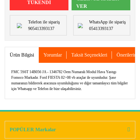
TÜKENDİ
VER
Telefon ile sipariş
WhatsApp ile sipariş
905413393137
05413393137
Ürün Bilgisi
Yorumlar
Taksit Seçenekleri
Önerileriniz
FMC 5S6T 14B056 JA - 1346782 Oem Numaralı Modul Hava Yastıgı
Fomoco Markadır. Ford FIESTA 02>08 vb araçlar ile uyumludur. Şase
numaranızı bildirerek aracınıza uyumluluğunu ve diğer tamamlayıcı tüm bilgiler
için Whatsapp ve Telefon ile bize ulaşabilirsiniz.
Bu ürünün fiyat bilgisi, resim, ürün açıklamalarında ve diğer
konularda yetersiz gördüğünüz noktaları öneri formunu
Bu ürüne ilk yorumu siz yapın!
kullanarak tarafımıza iletebilirsiniz.
Görüş ve önerileriniz için teşekkür ederiz.
POPÜLER Markalar
Yorum Yaz