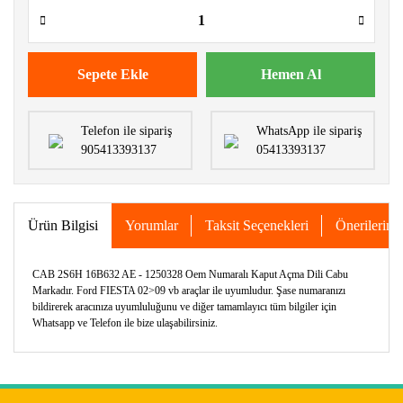
Sepete Ekle
Hemen Al
Telefon ile sipariş
WhatsApp ile sipariş
905413393137
05413393137
Ürün Bilgisi
Yorumlar
Taksit Seçenekleri
Önerileriniz
CAB 2S6H 16B632 AE - 1250328 Oem Numaralı Kaput Açma Dili Cabu
Markadır. Ford FIESTA 02>09 vb araçlar ile uyumludur. Şase numaranızı
bildirerek aracınıza uyumluluğunu ve diğer tamamlayıcı tüm bilgiler için
Whatsapp ve Telefon ile bize ulaşabilirsiniz.
Bu ürünün fiyat bilgisi, resim, ürün açıklamalarında ve diğer
konularda yetersiz gördüğünüz noktaları öneri formunu