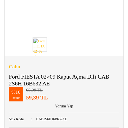
Cabu
Ford FIESTA 02>09 Kaput Açma Dili CAB
2S6H 16B632 AE
65,99 TL
%10
59,39 TL
indirim
Yorum Yap
Stok Kodu
CAB2S6H16B632AE