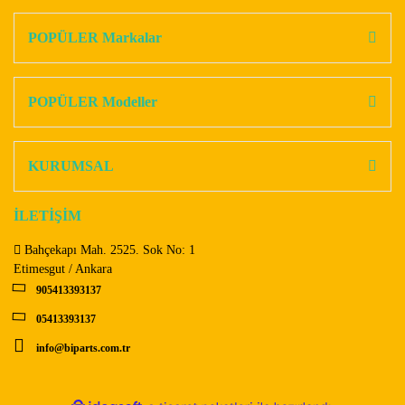
Bu ürüne ilk yorumu siz yapın!
kullanarak tarafımıza iletebilirsiniz.
Görüş ve önerileriniz için teşekkür ederiz.
POPÜLER Markalar
Yorum Yaz
Ürün resmi kalitesiz, bozuk veya görüntülenemiyor.
Ürün açıklamasında eksik bilgiler bulunuyor.
POPÜLER Modeller
Ürün bilgilerinde hatalar bulunuyor.
Ürün fiyatı diğer sitelerden daha pahalı.
KURUMSAL
Bu ürüne benzer farklı alternatifler olmalı.
İLETİŞİM
Bahçekapı Mah. 2525. Sok No: 1
Etimesgut / Ankara
905413393137
Gönder
05413393137
info@biparts.com.tr