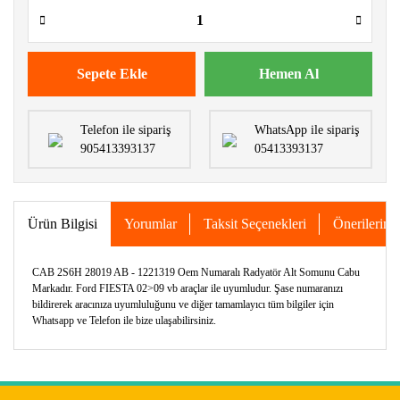
Sepete Ekle
Hemen Al
Telefon ile sipariş
WhatsApp ile sipariş
905413393137
05413393137
Ürün Bilgisi
Yorumlar
Taksit Seçenekleri
Önerileriniz
CAB 2S6H 28019 AB - 1221319 Oem Numaralı Radyatör Alt Somunu Cabu
Markadır. Ford FIESTA 02>09 vb araçlar ile uyumludur. Şase numaranızı
bildirerek aracınıza uyumluluğunu ve diğer tamamlayıcı tüm bilgiler için
Whatsapp ve Telefon ile bize ulaşabilirsiniz.
Bu ürünün fiyat bilgisi, resim, ürün açıklamalarında ve diğer
konularda yetersiz gördüğünüz noktaları öneri formunu