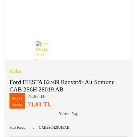
Cabu
Ford FIESTA 02>09 Radyatör Alt Somunu
CAB 2S6H 28019 AB
78,92 TL
%10
71,03 TL
indirim
Yorum Yap
Stok Kodu
CAB2S6H28019AB