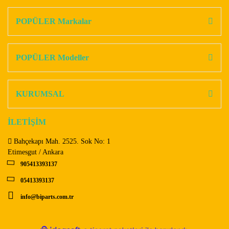
Bu ürüne ilk yorumu siz yapın!
kullanarak tarafımıza iletebilirsiniz.
Görüş ve önerileriniz için teşekkür ederiz.
POPÜLER Markalar
Yorum Yaz
Ürün resmi kalitesiz, bozuk veya görüntülenemiyor.
Ürün açıklamasında eksik bilgiler bulunuyor.
POPÜLER Modeller
Ürün bilgilerinde hatalar bulunuyor.
Ürün fiyatı diğer sitelerden daha pahalı.
KURUMSAL
Bu ürüne benzer farklı alternatifler olmalı.
İLETİŞİM
Bahçekapı Mah. 2525. Sok No: 1
Etimesgut / Ankara
905413393137
Gönder
05413393137
info@biparts.com.tr