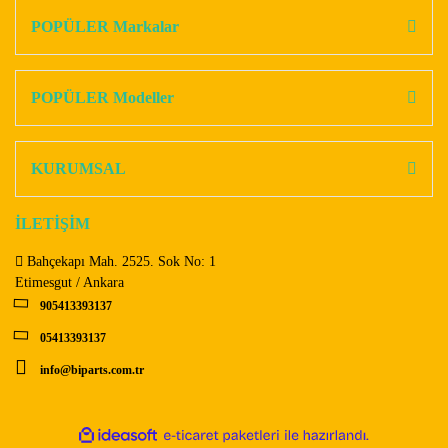
Görüş ve önerileriniz için teşekkür ederiz.
POPÜLER Markalar
Yorum Yaz
Ürün resmi kalitesiz, bozuk veya görüntülenemiyor.
Ürün açıklamasında eksik bilgiler bulunuyor.
POPÜLER Modeller
Ürün bilgilerinde hatalar bulunuyor.
Ürün fiyatı diğer sitelerden daha pahalı.
KURUMSAL
Bu ürüne benzer farklı alternatifler olmalı.
İLETİŞİM
Bahçekapı Mah. 2525. Sok No: 1
Etimesgut / Ankara
905413393137
Gönder
05413393137
info@biparts.com.tr
ile
ideasoft
e-