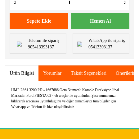
Sepete Ekle
Hemen Al
Telefon ile sipariş
WhatsApp ile sipariş
905413393137
05413393137
Ürün Bilgisi
Yorumlar
Taksit Seçenekleri
Önerileriniz
HMP 2S61 3200 PD - 1667686 Oem Numaralı Komple Direksiyon İthal
Markadır. Ford FIESTA 02> vb araçlar ile uyumludur. Şase numaranızı
bildirerek aracınıza uyumluluğunu ve diğer tamamlayıcı tüm bilgiler için
Whatsapp ve Telefon ile bize ulaşabilirsiniz.
Bu ürünün fiyat bilgisi, resim, ürün açıklamalarında ve diğer
konularda yetersiz gördüğünüz noktaları öneri formunu
Bu ürüne ilk yorumu siz yapın!
kullanarak tarafımıza iletebilirsiniz.