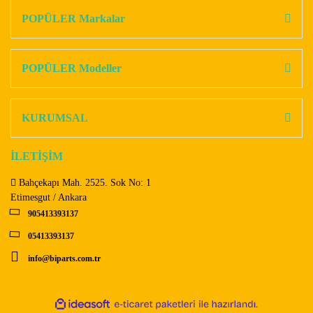
Görüş ve önerileriniz için teşekkür ederiz.
POPÜLER Markalar
Yorum Yaz
Ürün resmi kalitesiz, bozuk veya görüntülenemiyor.
Ürün açıklamasında eksik bilgiler bulunuyor.
POPÜLER Modeller
Ürün bilgilerinde hatalar bulunuyor.
Ürün fiyatı diğer sitelerden daha pahalı.
KURUMSAL
Bu ürüne benzer farklı alternatifler olmalı.
İLETİŞİM
Bahçekapı Mah. 2525. Sok No: 1
Etimesgut / Ankara
905413393137
Gönder
05413393137
info@biparts.com.tr
ile
ideasoft
e-