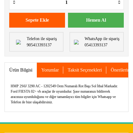
Sepete Ekle
Hemen Al
Telefon ile sipariş
WhatsApp ile sipariş
905413393137
05413393137
Ürün Bilgisi
Yorumlar
Taksit Seçenekleri
Önerileriniz
HMP 2S6J 3290 AC - 1202549 Oem Numaralı Rot Başı Sol İthal Markadır.
Ford FIESTA 02> vb araçlar ile uyumludur. Şase numaranızı bildirerek
aracınıza uyumluluğunu ve diğer tamamlayıcı tüm bilgiler için Whatsapp ve
Telefon ile bize ulaşabilirsiniz.
Bu ürünün fiyat bilgisi, resim, ürün açıklamalarında ve diğer
konularda yetersiz gördüğünüz noktaları öneri formunu
Bu ürüne ilk yorumu siz yapın!
kullanarak tarafımıza iletebilirsiniz.