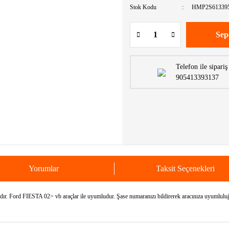
Stok Kodu
HMP2S61339
Sep
Telefon ile sipariş
905413393137
Yorumlar
Taksit Seçenekleri
Ford FIESTA 02> vb araçlar ile uyumludur. Şase numaranızı bildirerek aracınıza uyumluluğu