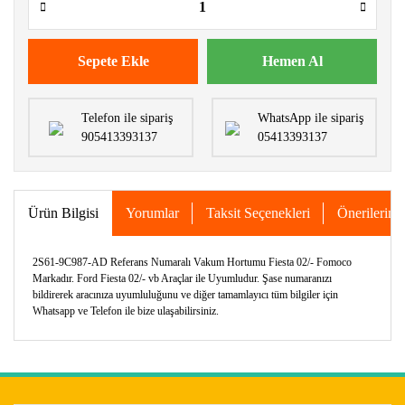
Sepete Ekle
Hemen Al
Telefon ile sipariş
WhatsApp ile sipariş
905413393137
05413393137
Ürün Bilgisi
Yorumlar
Taksit Seçenekleri
Önerileriniz
2S61-9C987-AD Referans Numaralı Vakum Hortumu Fiesta 02/- Fomoco
Markadır. Ford Fiesta 02/- vb Araçlar ile Uyumludur. Şase numaranızı
bildirerek aracınıza uyumluluğunu ve diğer tamamlayıcı tüm bilgiler için
Whatsapp ve Telefon ile bize ulaşabilirsiniz.
Bu ürünün fiyat bilgisi, resim, ürün açıklamalarında ve diğer
konularda yetersiz gördüğünüz noktaları öneri formunu
Bu ürüne ilk yorumu siz yapın!
kullanarak tarafımıza iletebilirsiniz.