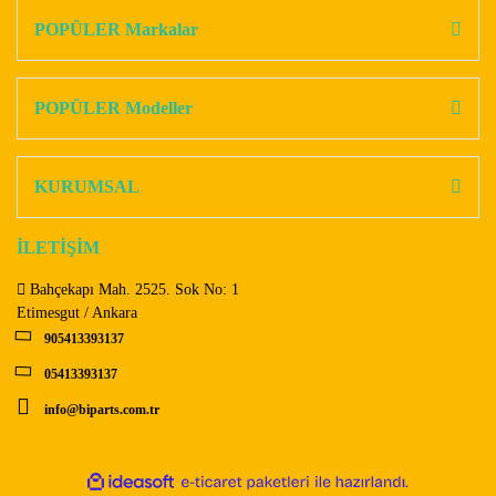
Görüş ve önerileriniz için teşekkür ederiz.
POPÜLER Markalar
Yorum Yaz
Ürün resmi kalitesiz, bozuk veya görüntülenemiyor.
Ürün açıklamasında eksik bilgiler bulunuyor.
POPÜLER Modeller
Ürün bilgilerinde hatalar bulunuyor.
Ürün fiyatı diğer sitelerden daha pahalı.
KURUMSAL
Bu ürüne benzer farklı alternatifler olmalı.
İLETİŞİM
Bahçekapı Mah. 2525. Sok No: 1
Etimesgut / Ankara
905413393137
Gönder
05413393137
info@biparts.com.tr
ile
ideasoft
e-