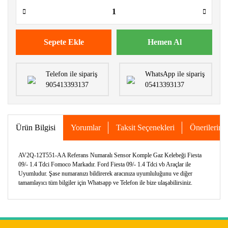
Sepete Ekle
Hemen Al
Telefon ile sipariş
WhatsApp ile sipariş
905413393137
05413393137
Ürün Bilgisi
Yorumlar
Taksit Seçenekleri
Önerileriniz
AV2Q-12T551-AA Referans Numaralı Sensor Komple Gaz Kelebeği Fiesta
09/- 1.4 Tdci Fomoco Markadır. Ford Fiesta 09/- 1.4 Tdci vb Araçlar ile
Uyumludur. Şase numaranızı bildirerek aracınıza uyumluluğunu ve diğer
tamamlayıcı tüm bilgiler için Whatsapp ve Telefon ile bize ulaşabilirsiniz.
Bu ürünün fiyat bilgisi, resim, ürün açıklamalarında ve diğer
konularda yetersiz gördüğünüz noktaları öneri formunu