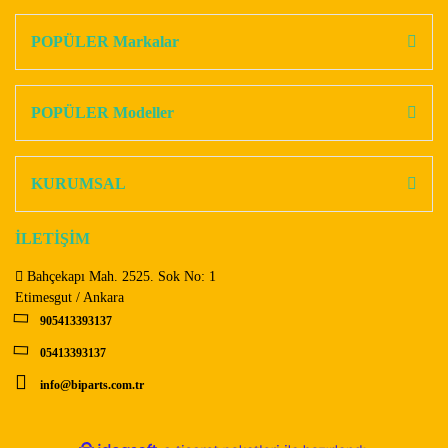
Bu ürüne ilk yorumu siz yapın!
kullanarak tarafımıza iletebilirsiniz.
Görüş ve önerileriniz için teşekkür ederiz.
POPÜLER Markalar
Yorum Yaz
Ürün resmi kalitesiz, bozuk veya görüntülenemiyor.
Ürün açıklamasında eksik bilgiler bulunuyor.
POPÜLER Modeller
Ürün bilgilerinde hatalar bulunuyor.
Ürün fiyatı diğer sitelerden daha pahalı.
KURUMSAL
Bu ürüne benzer farklı alternatifler olmalı.
İLETİŞİM
Bahçekapı Mah. 2525. Sok No: 1
Etimesgut / Ankara
905413393137
Gönder
05413393137
info@biparts.com.tr