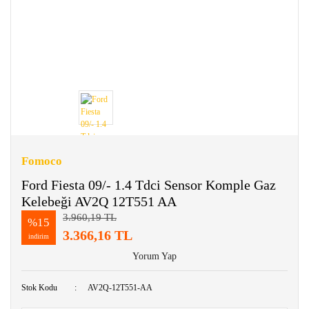
Fomoco
Ford Fiesta 09/- 1.4 Tdci Sensor Komple Gaz
Kelebeği AV2Q 12T551 AA
3.960,19 TL
%15
3.366,16 TL
indirim
Yorum Yap
Stok Kodu
AV2Q-12T551-AA