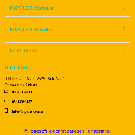
Görüş ve önerileriniz için teşekkür ederiz.
POPÜLER Markalar
Yorum Yaz
Ürün resmi kalitesiz, bozuk veya görüntülenemiyor.
Ürün açıklamasında eksik bilgiler bulunuyor.
POPÜLER Modeller
Ürün bilgilerinde hatalar bulunuyor.
Ürün fiyatı diğer sitelerden daha pahalı.
KURUMSAL
Bu ürüne benzer farklı alternatifler olmalı.
İLETİŞİM
Bahçekapı Mah. 2525. Sok No: 1
Etimesgut / Ankara
905413393137
Gönder
05413393137
info@biparts.com.tr
ile
ideasoft
e-