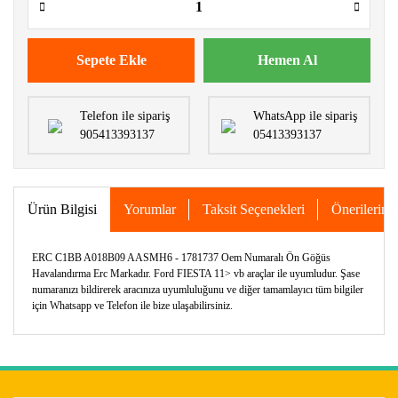
Sepete Ekle
Hemen Al
Telefon ile sipariş
WhatsApp ile sipariş
905413393137
05413393137
Ürün Bilgisi
Yorumlar
Taksit Seçenekleri
Önerileriniz
ERC C1BB A018B09 AASMH6 - 1781737 Oem Numaralı Ön Göğüs
Havalandırma Erc Markadır. Ford FIESTA 11> vb araçlar ile uyumludur. Şase
numaranızı bildirerek aracınıza uyumluluğunu ve diğer tamamlayıcı tüm bilgiler
için Whatsapp ve Telefon ile bize ulaşabilirsiniz.
Bu ürünün fiyat bilgisi, resim, ürün açıklamalarında ve diğer
konularda yetersiz gördüğünüz noktaları öneri formunu
Bu ürüne ilk yorumu siz yapın!
kullanarak tarafımıza iletebilirsiniz.