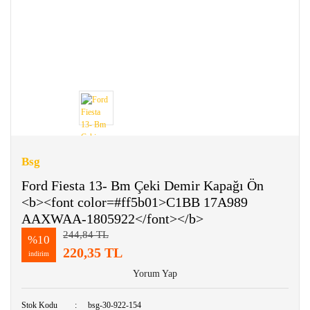
Bsg
Ford Fiesta 13- Bm Çeki Demir Kapağı Ön
<b><font color=#ff5b01>C1BB 17A989
AAXWAA-1805922</font></b>
244,84 TL
%10
220,35 TL
indirim
Yorum Yap
Stok Kodu
bsg-30-922-154