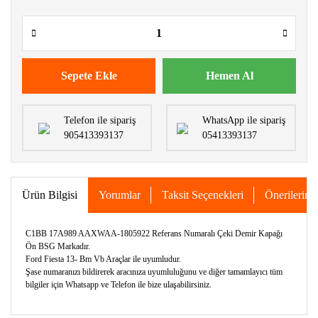
Sepete Ekle
Hemen Al
Telefon ile sipariş
WhatsApp ile sipariş
905413393137
05413393137
Ürün Bilgisi
Yorumlar
Taksit Seçenekleri
Önerileriniz
C1BB 17A989 AAXWAA-1805922 Referans Numaralı Çeki Demir Kapağı
Ön BSG Markadır.
Ford Fiesta 13- Bm Vb Araçlar ile uyumludur.
Şase numaranızı bildirerek aracınıza uyumluluğunu ve diğer tamamlayıcı tüm
bilgiler için Whatsapp ve Telefon ile bize ulaşabilirsiniz.