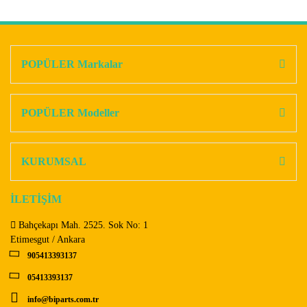
Bu ürünün fiyat bilgisi, resim, ürün açıklamalarında ve diğer
konularda yetersiz gördüğünüz noktaları öneri formunu
Bu ürüne ilk yorumu siz yapın!
kullanarak tarafımıza iletebilirsiniz.
Görüş ve önerileriniz için teşekkür ederiz.
POPÜLER Markalar
Yorum Yaz
Ürün resmi kalitesiz, bozuk veya görüntülenemiyor.
Ürün açıklamasında eksik bilgiler bulunuyor.
POPÜLER Modeller
Ürün bilgilerinde hatalar bulunuyor.
Ürün fiyatı diğer sitelerden daha pahalı.
KURUMSAL
Bu ürüne benzer farklı alternatifler olmalı.
İLETİŞİM
Bahçekapı Mah. 2525. Sok No: 1
Etimesgut / Ankara
905413393137
Gönder
05413393137
info@biparts.com.tr