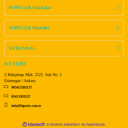
Görüş ve önerileriniz için teşekkür ederiz.
POPÜLER Markalar
Yorum Yaz
Ürün resmi kalitesiz, bozuk veya görüntülenemiyor.
Ürün açıklamasında eksik bilgiler bulunuyor.
POPÜLER Modeller
Ürün bilgilerinde hatalar bulunuyor.
Ürün fiyatı diğer sitelerden daha pahalı.
KURUMSAL
Bu ürüne benzer farklı alternatifler olmalı.
İLETİŞİM
Bahçekapı Mah. 2525. Sok No: 1
Etimesgut / Ankara
905413393137
Gönder
05413393137
info@biparts.com.tr
ile
ideasoft
e-