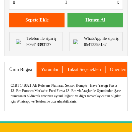
Sepete Ekle
Hemen Al
Telefon ile sipariş
WhatsApp ile sipariş
905413393137
05413393137
Ürün Bilgisi
Yorumlar
Taksit Seçenekleri
Önerileriniz
C1BT-14B321-AE Referans Numaralı Sensor Komple - Hava Yastıgı Fıesta
13- Bm Fomoco Markadır. Ford Fıesta 13- Bm vb Araçlar ile Uyumludur. Şase
numaranızı bildirerek aracınıza uyumluluğunu ve diğer tamamlayıcı tüm bilgiler
için Whatsapp ve Telefon ile bize ulaşabilirsiniz.
Bu ürünün fiyat bilgisi, resim, ürün açıklamalarında ve diğer
konularda yetersiz gördüğünüz noktaları öneri formunu
Bu ürüne ilk yorumu siz yapın!
kullanarak tarafımıza iletebilirsiniz.