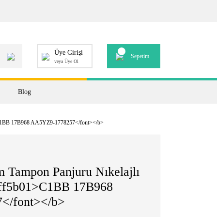
Üye Girişi
Sepetim
veya Üye Ol
Blog
01>C1BB 17B968 AA5YZ9-1778257</font></b>
m Tampon Panjuru Nıkelajlı
#ff5b01>C1BB 17B968
</font></b>