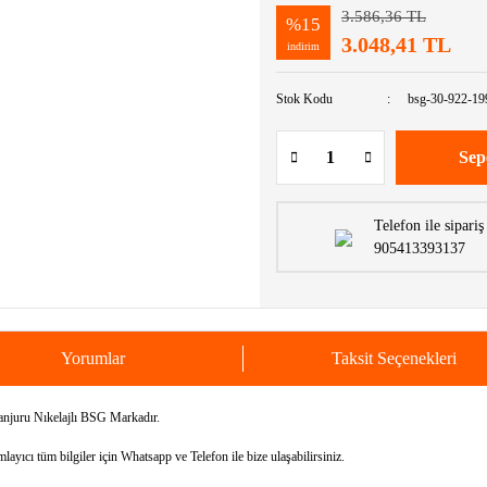
3.586,36 TL
%15
3.048,41 TL
indirim
Stok Kodu
bsg-30-922-19
Sep
Telefon ile sipariş
905413393137
Yorumlar
Taksit Seçenekleri
uru Nıkelajlı BSG Markadır.
yıcı tüm bilgiler için Whatsapp ve Telefon ile bize ulaşabilirsiniz.