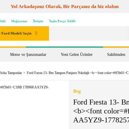
Yol Arkadaşınız Olarak, Bir Parçanız da biz olalım
kibi
Mağazamız
İletişim
Toplu Parça Teklifi
 Ford Modeli Seçin
Motor ve Şanzımanlar
Yeni Gelen Ürünler
Sahibinden
 Arka Tamponlar
Ford Fıesta 13- Bm Tampon Panjuru Nıkelajlı <b><font color=#ff5b
Bsg
Ford Fıesta 13- B
<b><font color=
AA5YZ9-1778257