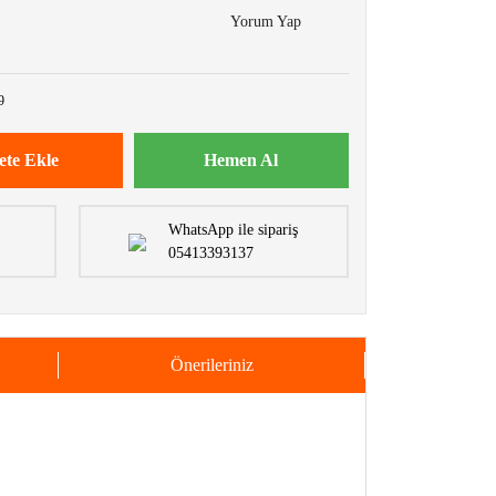
Yorum Yap
9
ete Ekle
Hemen Al
WhatsApp ile sipariş
05413393137
Önerileriniz