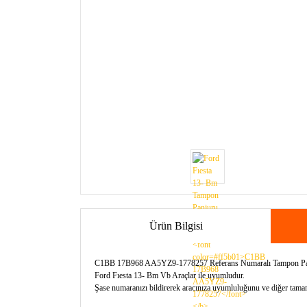
Ürün Bilgisi
C1BB 17B968 AA5YZ9-1778257 Referans Numaralı Tampon Panj
Ford Fıesta 13- Bm Vb Araçlar ile uyumludur.
Şase numaranızı bildirerek aracınıza uyumluluğunu ve diğer tamamla