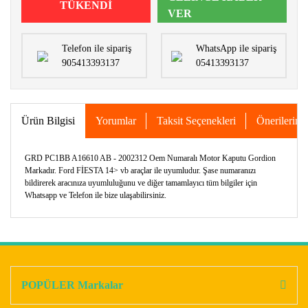
TÜKENDİ
VER
Telefon ile sipariş
WhatsApp ile sipariş
905413393137
05413393137
Ürün Bilgisi
Yorumlar
Taksit Seçenekleri
Önerileriniz
GRD PC1BB A16610 AB - 2002312 Oem Numaralı Motor Kaputu Gordion
Markadır. Ford FİESTA 14> vb araçlar ile uyumludur. Şase numaranızı
bildirerek aracınıza uyumluluğunu ve diğer tamamlayıcı tüm bilgiler için
Whatsapp ve Telefon ile bize ulaşabilirsiniz.
Bu ürünün fiyat bilgisi, resim, ürün açıklamalarında ve diğer
konularda yetersiz gördüğünüz noktaları öneri formunu
Bu ürüne ilk yorumu siz yapın!
kullanarak tarafımıza iletebilirsiniz.
Görüş ve önerileriniz için teşekkür ederiz.
POPÜLER Markalar
Yorum Yaz