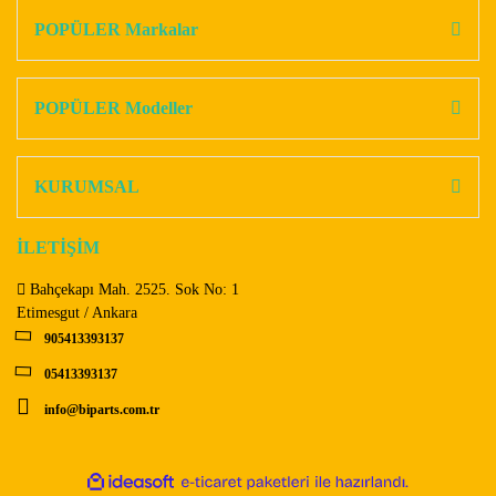
Görüş ve önerileriniz için teşekkür ederiz.
POPÜLER Markalar
Yorum Yaz
Ürün resmi kalitesiz, bozuk veya görüntülenemiyor.
Ürün açıklamasında eksik bilgiler bulunuyor.
POPÜLER Modeller
Ürün bilgilerinde hatalar bulunuyor.
Ürün fiyatı diğer sitelerden daha pahalı.
KURUMSAL
Bu ürüne benzer farklı alternatifler olmalı.
İLETİŞİM
Bahçekapı Mah. 2525. Sok No: 1
Etimesgut / Ankara
905413393137
Gönder
05413393137
info@biparts.com.tr
ile
ideasoft
e-