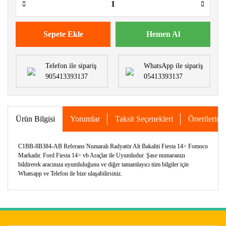
Sepete Ekle
Hemen Al
Telefon ile sipariş
WhatsApp ile sipariş
905413393137
05413393137
Ürün Bilgisi
Yorumlar
Taksit Seçenekleri
Önerileriniz
C1BB-8B384-AB Referans Numaralı Radyatör Alt Bakaliti Fiesta 14> Fomoco
Markadır. Ford Fiesta 14> vb Araçlar ile Uyumludur. Şase numaranızı
bildirerek aracınıza uyumluluğunu ve diğer tamamlayıcı tüm bilgiler için
Whatsapp ve Telefon ile bize ulaşabilirsiniz.
Bu ürünün fiyat bilgisi, resim, ürün açıklamalarında ve diğer
konularda yetersiz gördüğünüz noktaları öneri formunu
Bu ürüne ilk yorumu siz yapın!
kullanarak tarafımıza iletebilirsiniz.