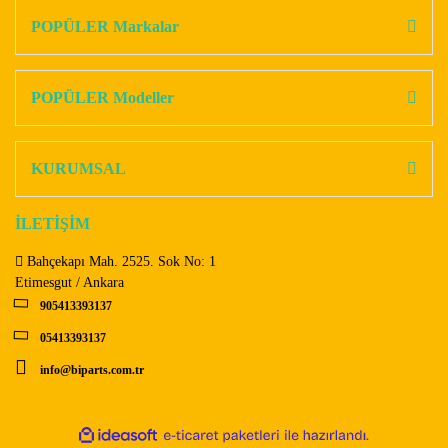
Görüş ve önerileriniz için teşekkür ederiz.
POPÜLER Markalar
Yorum Yaz
Ürün resmi kalitesiz, bozuk veya görüntülenemiyor.
Ürün açıklamasında eksik bilgiler bulunuyor.
POPÜLER Modeller
Ürün bilgilerinde hatalar bulunuyor.
Ürün fiyatı diğer sitelerden daha pahalı.
KURUMSAL
Bu ürüne benzer farklı alternatifler olmalı.
İLETİŞİM
Bahçekapı Mah. 2525. Sok No: 1
Etimesgut / Ankara
905413393137
Gönder
05413393137
info@biparts.com.tr
ile
ideasoft
e-