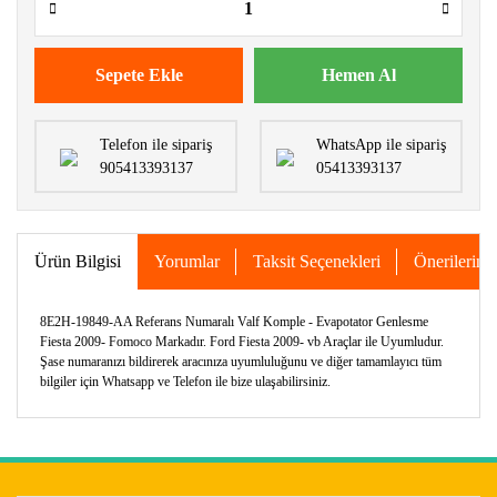
Sepete Ekle
Hemen Al
Telefon ile sipariş
WhatsApp ile sipariş
905413393137
05413393137
Ürün Bilgisi
Yorumlar
Taksit Seçenekleri
Önerileriniz
8E2H-19849-AA Referans Numaralı Valf Komple - Evapotator Genlesme
Fiesta 2009- Fomoco Markadır. Ford Fiesta 2009- vb Araçlar ile Uyumludur.
Şase numaranızı bildirerek aracınıza uyumluluğunu ve diğer tamamlayıcı tüm
bilgiler için Whatsapp ve Telefon ile bize ulaşabilirsiniz.
Bu ürünün fiyat bilgisi, resim, ürün açıklamalarında ve diğer
konularda yetersiz gördüğünüz noktaları öneri formunu
Bu ürüne ilk yorumu siz yapın!
kullanarak tarafımıza iletebilirsiniz.