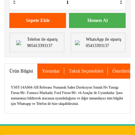
Sepete Ekle
Hemen Al
Telefon ile sipariş
WhatsApp ile sipariş
905413393137
05413393137
Ürün Bilgisi
Yorumlar
Taksit Seçenekleri
Önerileriniz
YS6T-14A664-AB Referans Numaralı Salter:Dıreksıyon Sımıdı Hv.Yastıgı
Fiesta 96/- Fomoco Markadır. Ford Fiesta 96/- vb Araçlar ile Uyumludur. Şase
numaranızı bildirerek aracınıza uyumluluğunu ve diğer tamamlayıcı tüm bilgiler
için Whatsapp ve Telefon ile bize ulaşabilirsiniz.
Bu ürünün fiyat bilgisi, resim, ürün açıklamalarında ve diğer
konularda yetersiz gördüğünüz noktaları öneri formunu
Bu ürüne ilk yorumu siz yapın!
kullanarak tarafımıza iletebilirsiniz.