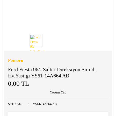
Fomoco
Ford Fiesta 96/- Salter:Dıreksıyon Sımıdı
Hv.Yastıgı YS6T 14A664 AB
0,00 TL
Yorum Yap
Stok Kodu
YS6T-14A664-AB