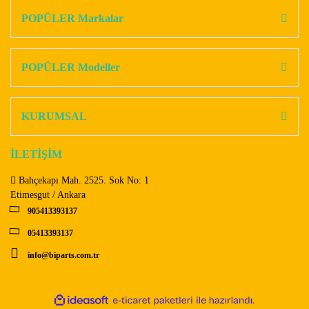
Görüş ve önerileriniz için teşekkür ederiz.
POPÜLER Markalar
Yorum Yaz
Ürün resmi kalitesiz, bozuk veya görüntülenemiyor.
Ürün açıklamasında eksik bilgiler bulunuyor.
POPÜLER Modeller
Ürün bilgilerinde hatalar bulunuyor.
Ürün fiyatı diğer sitelerden daha pahalı.
KURUMSAL
Bu ürüne benzer farklı alternatifler olmalı.
İLETİŞİM
Bahçekapı Mah. 2525. Sok No: 1
Etimesgut / Ankara
905413393137
Gönder
05413393137
info@biparts.com.tr
ile
ideasoft
e-