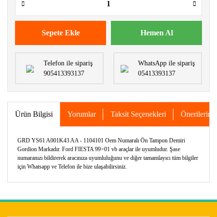
Sepete Ekle
Hemen Al
Telefon ile sipariş
WhatsApp ile sipariş
905413393137
05413393137
Ürün Bilgisi
Yorumlar
Taksit Seçenekleri
Önerileriniz
GRD YS61 A001K43 AA - 1104101 Oem Numaralı Ön Tampon Demiri
Gordion Markadır. Ford FIESTA 99>01 vb araçlar ile uyumludur. Şase
numaranızı bildirerek aracınıza uyumluluğunu ve diğer tamamlayıcı tüm bilgiler
için Whatsapp ve Telefon ile bize ulaşabilirsiniz.
Bu ürünün fiyat bilgisi, resim, ürün açıklamalarında ve diğer
konularda yetersiz gördüğünüz noktaları öneri formunu
Bu ürüne ilk yorumu siz yapın!
kullanarak tarafımıza iletebilirsiniz.