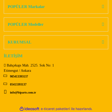
Görüş ve önerileriniz için teşekkür ederiz.
POPÜLER Markalar
Yorum Yaz
Ürün resmi kalitesiz, bozuk veya görüntülenemiyor.
Ürün açıklamasında eksik bilgiler bulunuyor.
POPÜLER Modeller
Ürün bilgilerinde hatalar bulunuyor.
Ürün fiyatı diğer sitelerden daha pahalı.
KURUMSAL
Bu ürüne benzer farklı alternatifler olmalı.
İLETİŞİM
Bahçekapı Mah. 2525. Sok No: 1
Etimesgut / Ankara
905413393137
Gönder
05413393137
info@biparts.com.tr
ile
ideasoft
e-