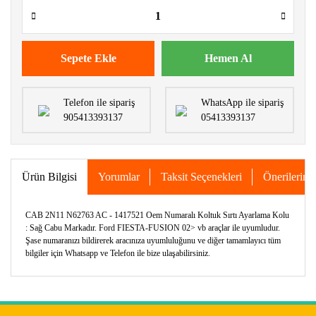
Sepete Ekle
Hemen Al
Telefon ile sipariş
WhatsApp ile sipariş
905413393137
05413393137
Ürün Bilgisi
Yorumlar
Taksit Seçenekleri
Önerileriniz
CAB 2N11 N62763 AC - 1417521 Oem Numaralı Koltuk Sırtı Ayarlama Kolu
: Sağ Cabu Markadır. Ford FIESTA-FUSION 02> vb araçlar ile uyumludur.
Şase numaranızı bildirerek aracınıza uyumluluğunu ve diğer tamamlayıcı tüm
bilgiler için Whatsapp ve Telefon ile bize ulaşabilirsiniz.
Bu ürünün fiyat bilgisi, resim, ürün açıklamalarında ve diğer
konularda yetersiz gördüğünüz noktaları öneri formunu