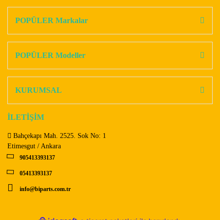
Bu ürüne ilk yorumu siz yapın!
kullanarak tarafımıza iletebilirsiniz.
Görüş ve önerileriniz için teşekkür ederiz.
POPÜLER Markalar
Yorum Yaz
Ürün resmi kalitesiz, bozuk veya görüntülenemiyor.
Ürün açıklamasında eksik bilgiler bulunuyor.
POPÜLER Modeller
Ürün bilgilerinde hatalar bulunuyor.
Ürün fiyatı diğer sitelerden daha pahalı.
KURUMSAL
Bu ürüne benzer farklı alternatifler olmalı.
İLETİŞİM
Bahçekapı Mah. 2525. Sok No: 1
Etimesgut / Ankara
905413393137
Gönder
05413393137
info@biparts.com.tr