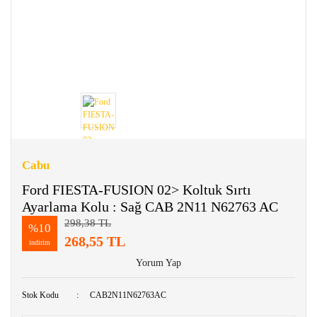
Cabu
Ford FIESTA-FUSION 02> Koltuk Sırtı
Ayarlama Kolu : Sağ CAB 2N11 N62763 AC
298,38 TL
%10
268,55 TL
indirim
Yorum Yap
Stok Kodu
CAB2N11N62763AC