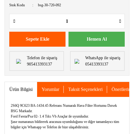
Stok Kodu
bsg-30-720-092
Sepete Ekle
Hemen Al
Telefon ile sipariş
WhatsApp ile sipariş
905413393137
05413393137
Ürün Bilgisi
Yorumlar
Taksit Seçenekleri
Önerileriniz
2S6Q 9C623 BA-1434.45 Referans Numaralı Hava Filtre Hortumu Dırsek
BSG Markadır.
Ford Fıesta/Psa 02- 1.4 Tdcı Vb Araçlar ile uyumludur.
Şase numaranızı bildirerek aracınıza uyumluluğunu ve diğer tamamlayıcı tüm
bilgiler için Whatsapp ve Telefon ile bize ulaşabilirsiniz.