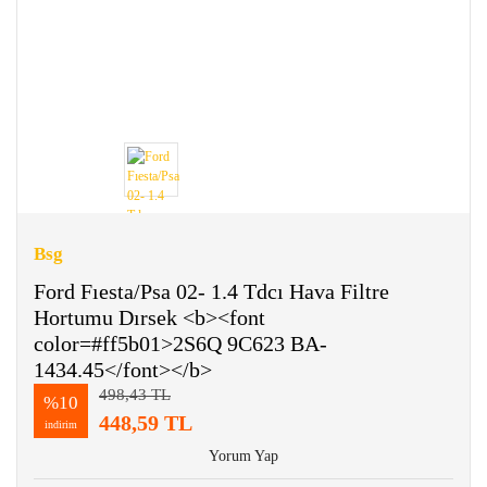
Bsg
Ford Fıesta/Psa 02- 1.4 Tdcı Hava Filtre
Hortumu Dırsek <b><font
color=#ff5b01>2S6Q 9C623 BA-
1434.45</font></b>
498,43 TL
%10
448,59 TL
indirim
Yorum Yap