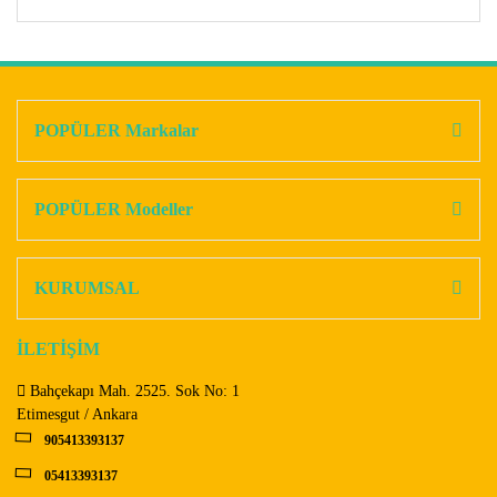
Bu ürünün fiyat bilgisi, resim, ürün açıklamalarında ve diğer
konularda yetersiz gördüğünüz noktaları öneri formunu
Bu ürüne ilk yorumu siz yapın!
kullanarak tarafımıza iletebilirsiniz.
Görüş ve önerileriniz için teşekkür ederiz.
POPÜLER Markalar
Yorum Yaz
Ürün resmi kalitesiz, bozuk veya görüntülenemiyor.
Ürün açıklamasında eksik bilgiler bulunuyor.
POPÜLER Modeller
Ürün bilgilerinde hatalar bulunuyor.
Ürün fiyatı diğer sitelerden daha pahalı.
KURUMSAL
Bu ürüne benzer farklı alternatifler olmalı.
İLETİŞİM
Bahçekapı Mah. 2525. Sok No: 1
Etimesgut / Ankara
905413393137
Gönder
05413393137