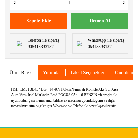
Sepete Ekle
Hemen Al
Telefon ile sipariş
WhatsApp ile sipariş
905413393137
05413393137
Ürün Bilgisi
Yorumlar
Taksit Seçenekleri
Önerileriniz
HMP 3M51 3B437 DG - 1479771 Oem Numaralı Komple Aks Sol Kısa
Auto.Vites İthal Markadır. Ford FOCUS 05> 1.6 BENZİN vb araçlar ile
uyumludur. Şase numaranızı bildirerek aracınıza uyumluluğunu ve diğer
tamamlayıcı tüm bilgiler için Whatsapp ve Telefon ile bize ulaşabilirsiniz.
Bu ürünün fiyat bilgisi, resim, ürün açıklamalarında ve diğer
konularda yetersiz gördüğünüz noktaları öneri formunu
Bu ürüne ilk yorumu siz yapın!
kullanarak tarafımıza iletebilirsiniz.