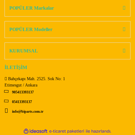
Görüş ve önerileriniz için teşekkür ederiz.
POPÜLER Markalar
Yorum Yaz
Ürün resmi kalitesiz, bozuk veya görüntülenemiyor.
Ürün açıklamasında eksik bilgiler bulunuyor.
POPÜLER Modeller
Ürün bilgilerinde hatalar bulunuyor.
Ürün fiyatı diğer sitelerden daha pahalı.
KURUMSAL
Bu ürüne benzer farklı alternatifler olmalı.
İLETİŞİM
Bahçekapı Mah. 2525. Sok No: 1
Etimesgut / Ankara
905413393137
Gönder
05413393137
info@biparts.com.tr
ile
ideasoft
e-