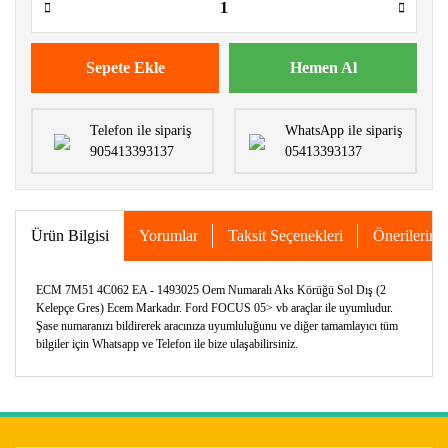
Sepete Ekle
Hemen Al
Telefon ile sipariş
WhatsApp ile sipariş
905413393137
05413393137
Ürün Bilgisi
Yorumlar
Taksit Seçenekleri
Önerileriniz
ECM 7M51 4C062 EA - 1493025 Oem Numaralı Aks Körüğü Sol Dış (2
Kelepçe Gres) Ecem Markadır. Ford FOCUS 05> vb araçlar ile uyumludur.
Şase numaranızı bildirerek aracınıza uyumluluğunu ve diğer tamamlayıcı tüm
bilgiler için Whatsapp ve Telefon ile bize ulaşabilirsiniz.
Bu ürünün fiyat bilgisi, resim, ürün açıklamalarında ve diğer
konularda yetersiz gördüğünüz noktaları öneri formunu
Bu ürüne ilk yorumu siz yapın!
kullanarak tarafımıza iletebilirsiniz.