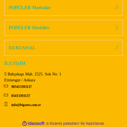
Görüş ve önerileriniz için teşekkür ederiz.
POPÜLER Markalar
Yorum Yaz
Ürün resmi kalitesiz, bozuk veya görüntülenemiyor.
Ürün açıklamasında eksik bilgiler bulunuyor.
POPÜLER Modeller
Ürün bilgilerinde hatalar bulunuyor.
Ürün fiyatı diğer sitelerden daha pahalı.
KURUMSAL
Bu ürüne benzer farklı alternatifler olmalı.
İLETİŞİM
Bahçekapı Mah. 2525. Sok No: 1
Etimesgut / Ankara
905413393137
Gönder
05413393137
info@biparts.com.tr
ile
ideasoft
e-