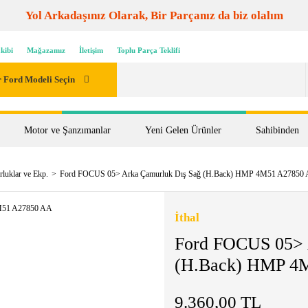
Yol Arkadaşınız Olarak, Bir Parçanız da biz olalım
kibi
Mağazamız
İletişim
Toplu Parça Teklifi
 Ford Modeli Seçin
Motor ve Şanzımanlar
Yeni Gelen Ürünler
Sahibinden
luklar ve Ekp.
Ford FOCUS 05> Arka Çamurluk Dış Sağ (H.Back) HMP 4M51 A27850
İthal
Ford FOCUS 05> 
(H.Back) HMP 4
9.360,00 TL