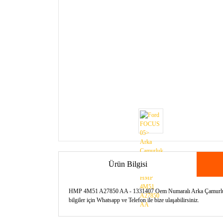
Ürün Bilgisi
HMP 4M51 A27850 AA - 1331407 Oem Numaralı Arka Çamurluk Dış
bilgiler için Whatsapp ve Telefon ile bize ulaşabilirsiniz.