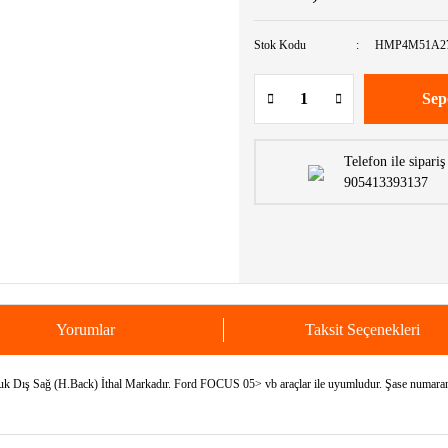
Stok Kodu
HMP4M51A2
Sep
Telefon ile sipariş
905413393137
Yorumlar
Taksit Seçenekleri
 Sağ (H.Back) İthal Markadır. Ford FOCUS 05> vb araçlar ile uyumludur. Şase numaranızı 