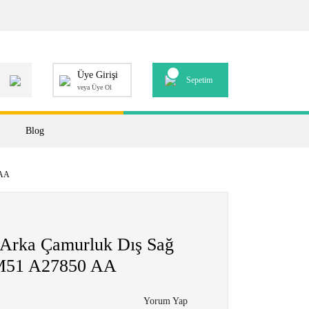
Üye Girişi
Sepetim
veya Üye Ol
Blog
 AA
Arka Çamurluk Dış Sağ
M51 A27850 AA
Yorum Yap