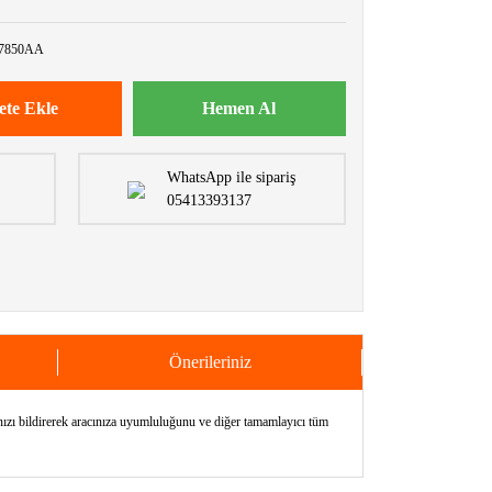
7850AA
ete Ekle
Hemen Al
WhatsApp ile sipariş
05413393137
Önerileriniz
bildirerek aracınıza uyumluluğunu ve diğer tamamlayıcı tüm