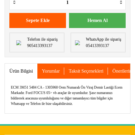
Sepete Ekle
Hemen Al
Telefon ile sipariş
WhatsApp ile sipariş
905413393137
05413393137
Ürün Bilgisi
Yorumlar
Taksit Seçenekleri
Önerileriniz
ECM 3M51 5484 CA - 1305960 Oem Numaralı Ön Viraj Demir Lastiği Ecem
Markadır. Ford FOCUS 05> vb araçlar ile uyumludur. Şase numaranızı
bildirerek aracınıza uyumluluğunu ve diğer tamamlayıcı tüm bilgiler için
Whatsapp ve Telefon ile bize ulaşabilirsiniz.
Bu ürünün fiyat bilgisi, resim, ürün açıklamalarında ve diğer
konularda yetersiz gördüğünüz noktaları öneri formunu
Bu ürüne ilk yorumu siz yapın!
kullanarak tarafımıza iletebilirsiniz.