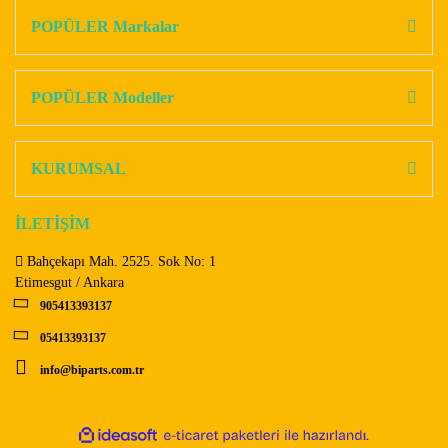
Görüş ve önerileriniz için teşekkür ederiz.
POPÜLER Markalar
Yorum Yaz
Ürün resmi kalitesiz, bozuk veya görüntülenemiyor.
Ürün açıklamasında eksik bilgiler bulunuyor.
POPÜLER Modeller
Ürün bilgilerinde hatalar bulunuyor.
Ürün fiyatı diğer sitelerden daha pahalı.
KURUMSAL
Bu ürüne benzer farklı alternatifler olmalı.
İLETİŞİM
Bahçekapı Mah. 2525. Sok No: 1
Etimesgut / Ankara
905413393137
Gönder
05413393137
info@biparts.com.tr
ile
ideasoft
e-